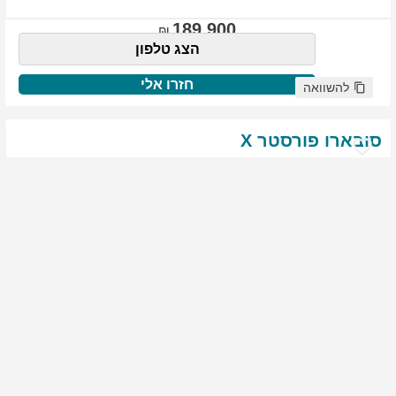
189,900
הצג טלפון
חזרו אלי
להשוואה
סובארו
פורסטר
X
שנת
:
2021
ק"מ
:
76,522
צבע
:
שנהב לבן
יד ראשונה
1999
גולשים התעניינו ברכב זה
144,900
הצג טלפון
חזרו אלי
להשוואה