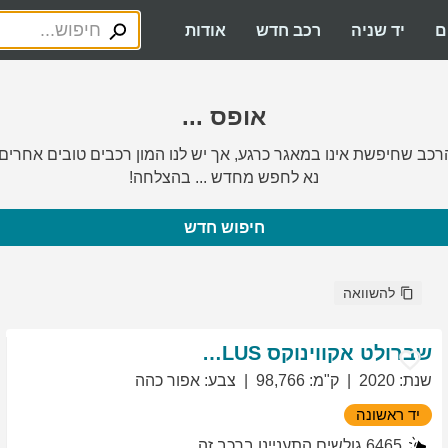
ם
יד שניה
רכב חדש
אודות
אופס ...
רכב שחיפשת אינו במאגר כרגע, אך יש לנו המון רכבים טובים אחרים.
נא לחפש מחדש ... בהצלחה!
חיפוש חדש
להשוואה
שברולט
אקווינוקס
LT PLUS
שנת
:
2020
ק"מ
:
98,766
צבע
:
אפור כהה
יד ראשונה
6465
גולשים התעניינו ברכב זה