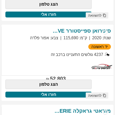
הצג טלפון
חזרו אלי
להשוואה
סיטרואן
ספייסטורר
EXCLUSIVE
שנת
:
2020
ק"מ
:
115,690
צבע
:
אפור פלדה
יד ראשונה
4237
גולשים התעניינו ברכב זה
52,803
הצג טלפון
חזרו אלי
להשוואה
מזראטי
גראקלה
PRIMASERIE