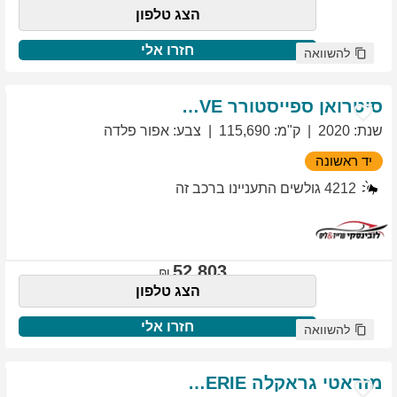
הצג טלפון
חזרו אלי
להשוואה
סיטרואן
ספייסטורר
EXCLUSIVE
שנת
:
2020
ק"מ
:
115,690
צבע
:
אפור פלדה
יד ראשונה
4212
גולשים התעניינו ברכב זה
52,803
הצג טלפון
חזרו אלי
להשוואה
מזראטי
גראקלה
PRIMASERIE