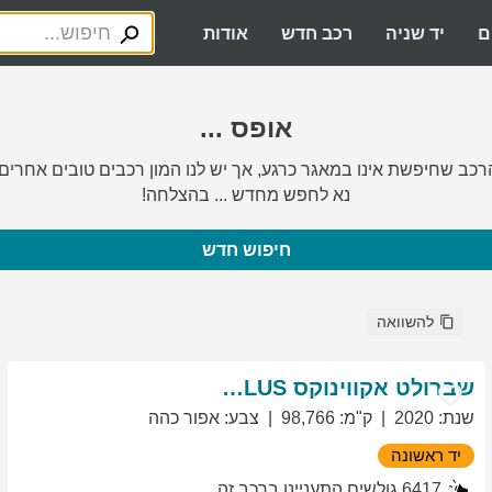
ם
יד שניה
רכב חדש
אודות
אופס ...
רכב שחיפשת אינו במאגר כרגע, אך יש לנו המון רכבים טובים אחרים.
נא לחפש מחדש ... בהצלחה!
חיפוש חדש
להשוואה
שברולט
אקווינוקס
LT PLUS
שנת
:
2020
ק"מ
:
98,766
צבע
:
אפור כהה
יד ראשונה
6417
גולשים התעניינו ברכב זה