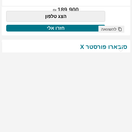
189,900
הצג טלפון
חזרו אלי
להשוואה
סובארו
פורסטר
X
שנת
:
2021
ק"מ
:
76,522
צבע
:
שנהב לבן
יד ראשונה
1968
גולשים התעניינו ברכב זה
144,900
הצג טלפון
חזרו אלי
להשוואה