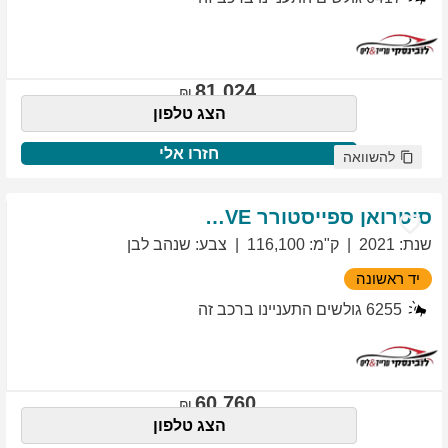
81,024
הצג טלפון
חזרו אלי
להשוואה
סיטרואן
ספייסטורר
EXCLUSIVE
שנת
:
2021
ק"מ
:
116,100
צבע
:
שנהב לבן
יד ראשונה
6255
גולשים התעניינו ברכב זה
60,760
הצג טלפון