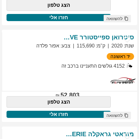
הצג טלפון
חזרו אלי
להשוואה
סיטרואן
ספייסטורר
EXCLUSIVE
שנת
:
2020
ק"מ
:
115,690
צבע
:
אפור פלדה
יד ראשונה
4152
גולשים התעניינו ברכב זה
52,803
הצג טלפון
חזרו אלי
להשוואה
מזראטי
גראקלה
PRIMASERIE