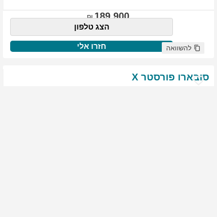
189,900
הצג טלפון
חזרו אלי
להשוואה
סובארו
פורסטר
X
שנת
:
2021
ק"מ
:
76,522
צבע
:
שנהב לבן
יד ראשונה
1910
גולשים התעניינו ברכב זה
144,900
הצג טלפון
חזרו אלי
להשוואה