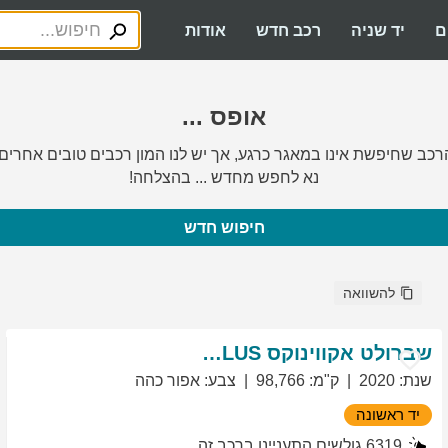
ם
יד שניה
רכב חדש
אודות
אופס ...
רכב שחיפשת אינו במאגר כרגע, אך יש לנו המון רכבים טובים אחרים.
נא לחפש מחדש ... בהצלחה!
חיפוש חדש
להשוואה
שברולט
אקווינוקס
LT PLUS
שנת
:
2020
ק"מ
:
98,766
צבע
:
אפור כהה
יד ראשונה
6319
גולשים התעניינו ברכב זה