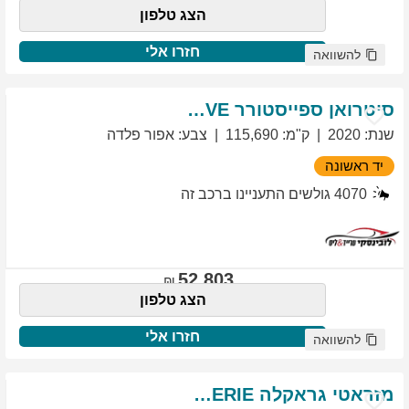
הצג טלפון
חזרו אלי
להשוואה
סיטרואן
ספייסטורר
EXCLUSIVE
שנת
:
2020
ק"מ
:
115,690
צבע
:
אפור פלדה
יד ראשונה
4070
גולשים התעניינו ברכב זה
52,803
הצג טלפון
חזרו אלי
להשוואה
מזראטי
גראקלה
PRIMASERIE