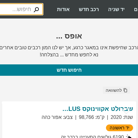
ם
יד שניה
רכב חדש
אודות
אופס ...
רכב שחיפשת אינו במאגר כרגע, אך יש לנו המון רכבים טובים אחרים.
נא לחפש מחדש ... בהצלחה!
חיפוש חדש
להשוואה
שברולט
אקווינוקס
LT PLUS
שנת
:
2020
ק"מ
:
98,766
צבע
:
אפור כהה
יד ראשונה
6190
גולשים התעניינו ברכב זה