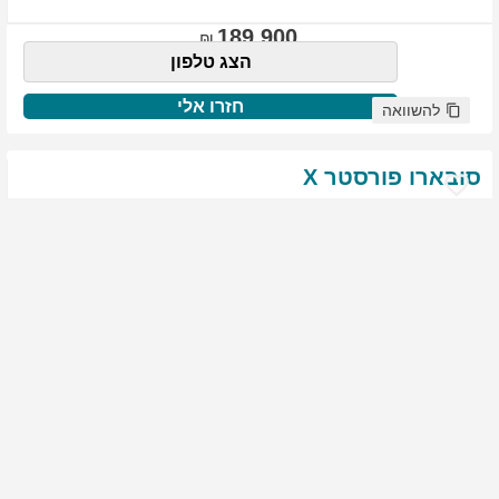
189,900
הצג טלפון
חזרו אלי
להשוואה
סובארו
פורסטר
X
שנת
:
2021
ק"מ
:
76,522
צבע
:
שנהב לבן
יד ראשונה
1817
גולשים התעניינו ברכב זה
144,900
הצג טלפון
חזרו אלי
להשוואה