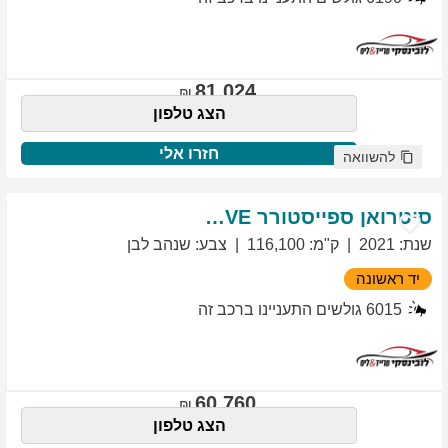
81,024
הצג טלפון
חזרו אלי
להשוואה
סיטרואן
ספייסטורר
EXCLUSIVE
שנת
:
2021
ק"מ
:
116,100
צבע
:
שנהב לבן
יד ראשונה
6015
גולשים התעניינו ברכב זה
60,760
הצג טלפון