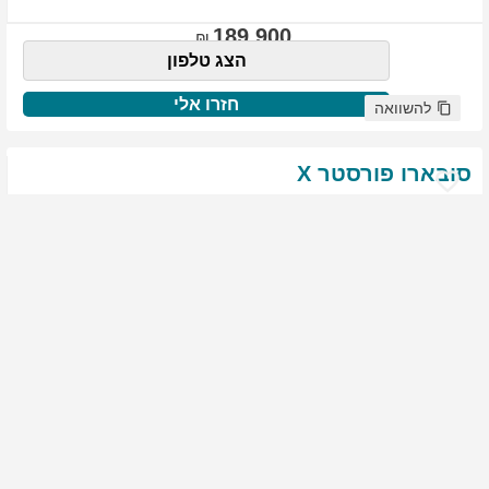
189,900
הצג טלפון
חזרו אלי
להשוואה
סובארו
פורסטר
X
שנת
:
2021
ק"מ
:
76,522
צבע
:
שנהב לבן
יד ראשונה
1859
גולשים התעניינו ברכב זה
144,900
הצג טלפון
חזרו אלי
להשוואה