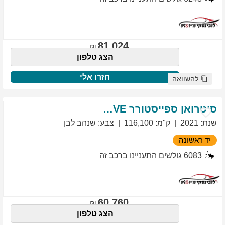
81,024
הצג טלפון
חזרו אלי
להשוואה
סיטרואן
ספייסטורר
EXCLUSIVE
שנת
:
2021
ק"מ
:
116,100
צבע
:
שנהב לבן
יד ראשונה
6083
גולשים התעניינו ברכב זה
60,760
הצג טלפון