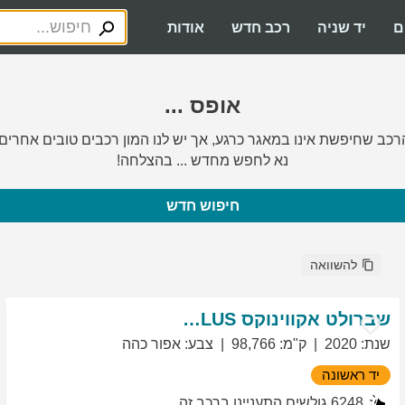
ם
יד שניה
רכב חדש
אודות
אופס ...
רכב שחיפשת אינו במאגר כרגע, אך יש לנו המון רכבים טובים אחרים.
נא לחפש מחדש ... בהצלחה!
חיפוש חדש
להשוואה
שברולט
אקווינוקס
LT PLUS
שנת
:
2020
ק"מ
:
98,766
צבע
:
אפור כהה
יד ראשונה
6248
גולשים התעניינו ברכב זה