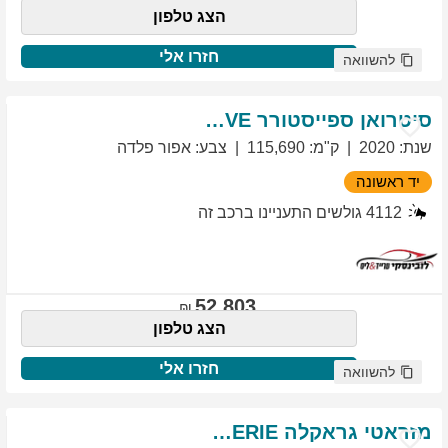
הצג טלפון
חזרו אלי
להשוואה
סיטרואן
ספייסטורר
EXCLUSIVE
שנת
:
2020
ק"מ
:
115,690
צבע
:
אפור פלדה
יד ראשונה
4112
גולשים התעניינו ברכב זה
52,803
הצג טלפון
חזרו אלי
להשוואה
מזראטי
גראקלה
PRIMASERIE