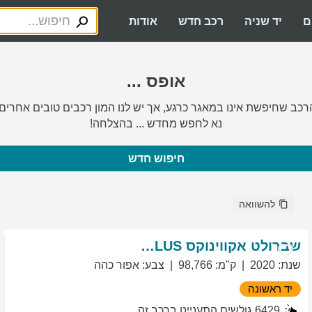
ם
יד שניה
רכב חדש
אודות
אופס ...
רכב שחיפשת אינו במאגר כרגע, אך יש לנו המון רכבים טובים אחרים.
נא לחפש מחדש ... בהצלחה!
חיפוש חדש
להשוואה
שברולט
אקווינוקס
LT PLUS
שנת
:
2020
ק"מ
:
98,766
צבע
:
אפור כהה
יד ראשונה
6429
גולשים התעניינו ברכב זה