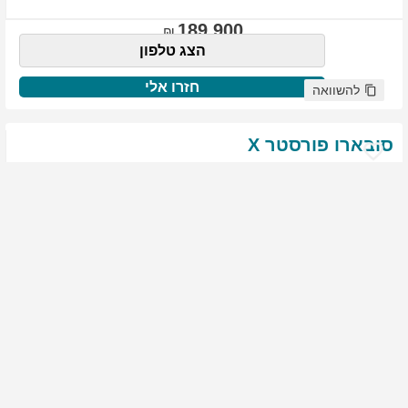
189,900
הצג טלפון
חזרו אלי
להשוואה
סובארו
פורסטר
X
שנת
:
2021
ק"מ
:
76,522
צבע
:
שנהב לבן
יד ראשונה
1975
גולשים התעניינו ברכב זה
144,900
הצג טלפון
חזרו אלי
להשוואה