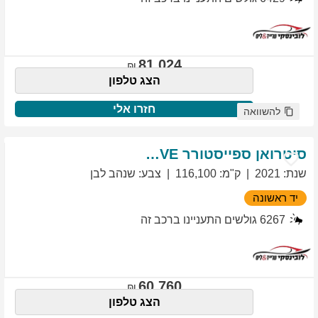
81,024
הצג טלפון
חזרו אלי
להשוואה
סיטרואן
ספייסטורר
EXCLUSIVE
שנת
:
2021
ק"מ
:
116,100
צבע
:
שנהב לבן
יד ראשונה
6267
גולשים התעניינו ברכב זה
60,760
הצג טלפון