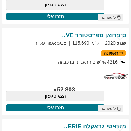
הצג טלפון
חזרו אלי
להשוואה
סיטרואן
ספייסטורר
EXCLUSIVE
שנת
:
2020
ק"מ
:
115,690
צבע
:
אפור פלדה
יד ראשונה
4216
גולשים התעניינו ברכב זה
52,803
הצג טלפון
חזרו אלי
להשוואה
מזראטי
גראקלה
PRIMASERIE