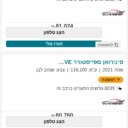
81,024
הצג טלפון
חזרו אלי
להשוואה
סיטרואן
ספייסטורר
EXCLUSIVE
שנת
:
2021
ק"מ
:
116,100
צבע
:
שנהב לבן
יד ראשונה
6035
גולשים התעניינו ברכב זה
60,760
הצג טלפון