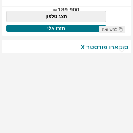
189,900
הצג טלפון
חזרו אלי
להשוואה
סובארו
פורסטר
X
שנת
:
2021
ק"מ
:
76,522
צבע
:
שנהב לבן
יד ראשונה
1827
גולשים התעניינו ברכב זה
144,900
הצג טלפון
חזרו אלי
להשוואה