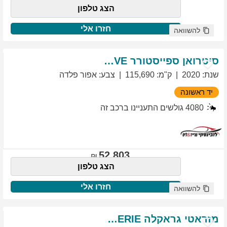
הצג טלפון
חזרו אלי
להשוואה
סיטרואן
ספייסטורר
EXCLUSIVE
שנת
:
2020
ק"מ
:
115,690
צבע
:
אפור פלדה
יד ראשונה
4080
גולשים התעניינו ברכב זה
52,803
הצג טלפון
חזרו אלי
להשוואה
מזראטי
גראקלה
PRIMASERIE