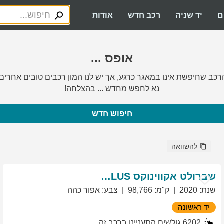
ם
יד שניה
רכב חדש
אודות
אופס ...
רכב שחיפשת אינו במאגר כרגע, אך יש לנו המון רכבים טובים אחרים.
נא לחפש מחדש ... בהצלחה!
חיפוש חדש
להשוואה
שברולט
אקווינוקס
LT PLUS
שנת
:
2020
ק"מ
:
98,766
צבע
:
אפור כהה
יד ראשונה
6202
גולשים התעניינו ברכב זה