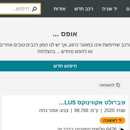
ם
יד שניה
רכב חדש
אודות
אופס ...
רכב שחיפשת אינו במאגר כרגע, אך יש לנו המון רכבים טובים אחרים.
נא לחפש מחדש ... בהצלחה!
חיפוש חדש
להשוואה
שברולט
אקווינוקס
LT PLUS
שנת
:
2020
ק"מ
:
98,766
צבע
:
אפור כהה
יד ראשונה
6426
גולשים התעניינו ברכב זה