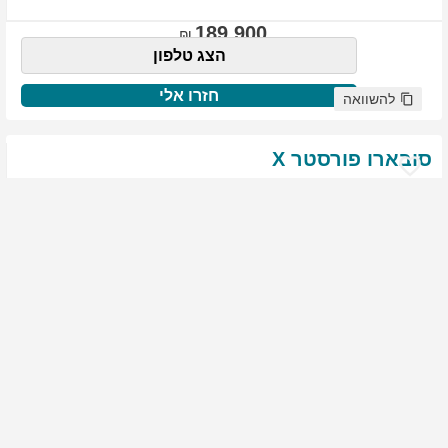
189,900
הצג טלפון
חזרו אלי
להשוואה
סובארו
פורסטר
X
שנת
:
2021
ק"מ
:
76,522
צבע
:
שנהב לבן
יד ראשונה
1975
גולשים התעניינו ברכב זה
144,900
הצג טלפון
חזרו אלי
להשוואה