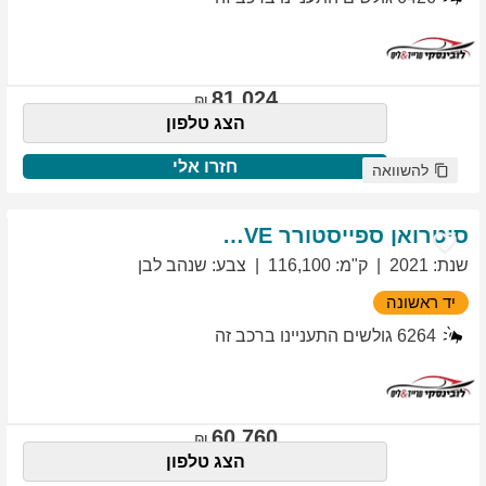
81,024
הצג טלפון
חזרו אלי
להשוואה
סיטרואן
ספייסטורר
EXCLUSIVE
שנת
:
2021
ק"מ
:
116,100
צבע
:
שנהב לבן
יד ראשונה
6264
גולשים התעניינו ברכב זה
60,760
הצג טלפון