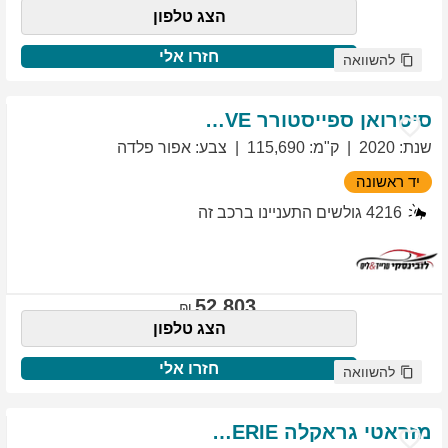
הצג טלפון
חזרו אלי
להשוואה
סיטרואן
ספייסטורר
EXCLUSIVE
שנת
:
2020
ק"מ
:
115,690
צבע
:
אפור פלדה
יד ראשונה
4216
גולשים התעניינו ברכב זה
52,803
הצג טלפון
חזרו אלי
להשוואה
מזראטי
גראקלה
PRIMASERIE