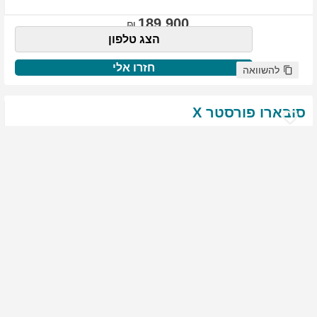
189,900
הצג טלפון
חזרו אלי
להשוואה
סובארו
פורסטר
X
שנת
:
2021
ק"מ
:
76,522
צבע
:
שנהב לבן
יד ראשונה
1827
גולשים התעניינו ברכב זה
144,900
הצג טלפון
חזרו אלי
להשוואה