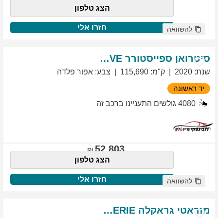
הצג טלפון
חזרו אלי
להשוואה
סיטרואן
ספייסטורר
EXCLUSIVE
שנת
:
2020
ק"מ
:
115,690
צבע
:
אפור פלדה
יד ראשונה
4080
גולשים התעניינו ברכב זה
52,803
הצג טלפון
חזרו אלי
להשוואה
מזראטי
גראקלה
PRIMASERIE