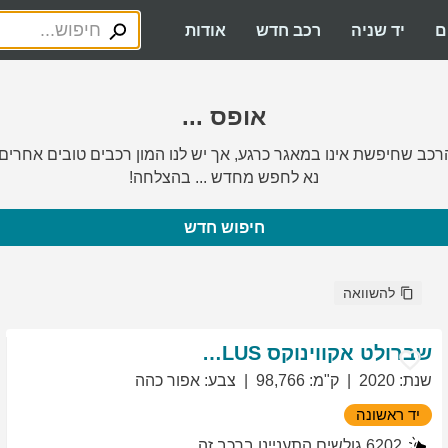
ם
יד שניה
רכב חדש
אודות
אופס ...
רכב שחיפשת אינו במאגר כרגע, אך יש לנו המון רכבים טובים אחרים.
נא לחפש מחדש ... בהצלחה!
חיפוש חדש
להשוואה
שברולט
אקווינוקס
LT PLUS
שנת
:
2020
ק"מ
:
98,766
צבע
:
אפור כהה
יד ראשונה
6202
גולשים התעניינו ברכב זה