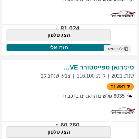
81,024
הצג טלפון
חזרו אלי
להשוואה
סיטרואן
ספייסטורר
EXCLUSIVE
שנת
:
2021
ק"מ
:
116,100
צבע
:
שנהב לבן
יד ראשונה
6035
גולשים התעניינו ברכב זה
60,760
הצג טלפון