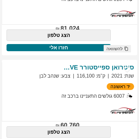
81,024
הצג טלפון
חזרו אלי
להשוואה
סיטרואן
ספייסטורר
EXCLUSIVE
שנת
:
2021
ק"מ
:
116,100
צבע
:
שנהב לבן
יד ראשונה
6007
גולשים התעניינו ברכב זה
60,760
הצג טלפון