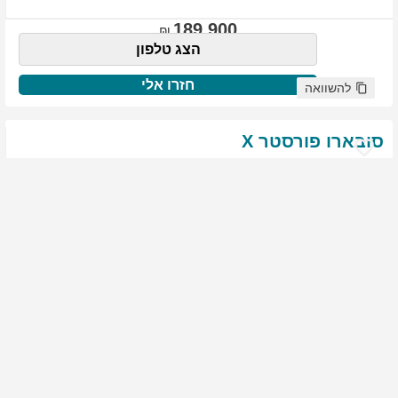
189,900
הצג טלפון
חזרו אלי
להשוואה
סובארו
פורסטר
X
שנת
:
2021
ק"מ
:
76,522
צבע
:
שנהב לבן
יד ראשונה
1817
גולשים התעניינו ברכב זה
144,900
הצג טלפון
חזרו אלי
להשוואה