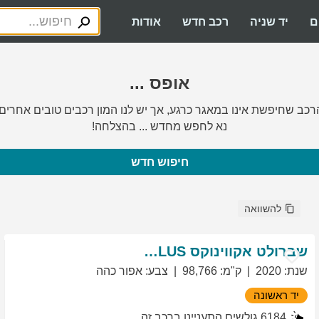
ם
יד שניה
רכב חדש
אודות
אופס ...
רכב שחיפשת אינו במאגר כרגע, אך יש לנו המון רכבים טובים אחרים.
נא לחפש מחדש ... בהצלחה!
חיפוש חדש
להשוואה
שברולט
אקווינוקס
LT PLUS
שנת
:
2020
ק"מ
:
98,766
צבע
:
אפור כהה
יד ראשונה
6184
גולשים התעניינו ברכב זה