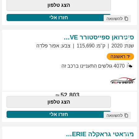
הצג טלפון
חזרו אלי
להשוואה
סיטרואן
ספייסטורר
EXCLUSIVE
שנת
:
2020
ק"מ
:
115,690
צבע
:
אפור פלדה
יד ראשונה
4070
גולשים התעניינו ברכב זה
52,803
הצג טלפון
חזרו אלי
להשוואה
מזראטי
גראקלה
PRIMASERIE