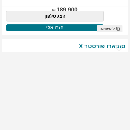
189,900
הצג טלפון
חזרו אלי
להשוואה
סובארו
פורסטר
X
שנת
:
2021
ק"מ
:
76,522
צבע
:
שנהב לבן
יד ראשונה
1910
גולשים התעניינו ברכב זה
144,900
הצג טלפון
חזרו אלי
להשוואה