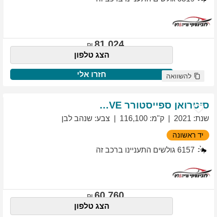
81,024
הצג טלפון
חזרו אלי
להשוואה
סיטרואן
ספייסטורר
EXCLUSIVE
שנת
:
2021
ק"מ
:
116,100
צבע
:
שנהב לבן
יד ראשונה
6157
גולשים התעניינו ברכב זה
60,760
הצג טלפון