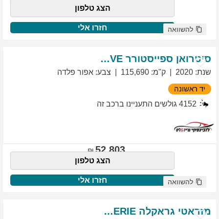
הצג טלפון
חזרו אלי
להשוואה
סיטרואן
ספייסטורר
EXCLUSIVE
שנת
:
2020
ק"מ
:
115,690
צבע
:
אפור פלדה
יד ראשונה
4152
גולשים התעניינו ברכב זה
52,803
הצג טלפון
חזרו אלי
להשוואה
מזראטי
גראקלה
PRIMASERIE