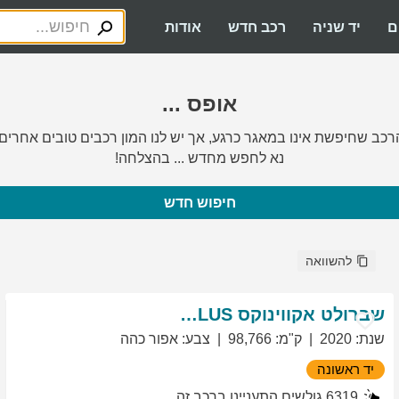
ם
יד שניה
רכב חדש
אודות
אופס ...
רכב שחיפשת אינו במאגר כרגע, אך יש לנו המון רכבים טובים אחרים.
נא לחפש מחדש ... בהצלחה!
חיפוש חדש
להשוואה
שברולט
אקווינוקס
LT PLUS
שנת
:
2020
ק"מ
:
98,766
צבע
:
אפור כהה
יד ראשונה
6319
גולשים התעניינו ברכב זה