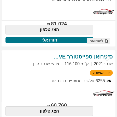
81,024
הצג טלפון
חזרו אלי
להשוואה
סיטרואן
ספייסטורר
EXCLUSIVE
שנת
:
2021
ק"מ
:
116,100
צבע
:
שנהב לבן
יד ראשונה
6255
גולשים התעניינו ברכב זה
60,760
הצג טלפון