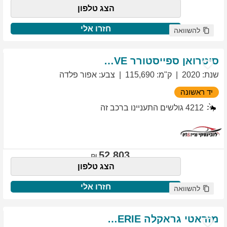
הצג טלפון
חזרו אלי
להשוואה
סיטרואן
ספייסטורר
EXCLUSIVE
שנת
:
2020
ק"מ
:
115,690
צבע
:
אפור פלדה
יד ראשונה
4212
גולשים התעניינו ברכב זה
52,803
הצג טלפון
חזרו אלי
להשוואה
מזראטי
גראקלה
PRIMASERIE