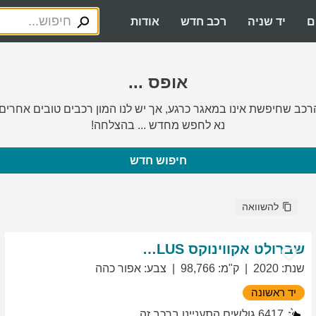
ם
יד שניה
רכב חדש
אודות
אופס ...
רכב שחיפשת אינו במאגר כרגע, אך יש לנו המון רכבים טובים אחרים.
נא לחפש מחדש ... בהצלחה!
חיפוש חדש
להשוואה
שברולט
אקווינוקס
LT PLUS
שנת
:
2020
ק"מ
:
98,766
צבע
:
אפור כהה
יד ראשונה
6417
גולשים התעניינו ברכב זה