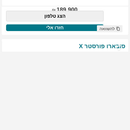
189,900
הצג טלפון
חזרו אלי
להשוואה
סובארו
פורסטר
X
שנת
:
2021
ק"מ
:
76,522
צבע
:
שנהב לבן
יד ראשונה
1968
גולשים התעניינו ברכב זה
144,900
הצג טלפון
חזרו אלי
להשוואה