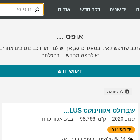
ם
יד שניה
רכב חדש
אודות
אופס ...
רכב שחיפשת אינו במאגר כרגע, אך יש לנו המון רכבים טובים אחרים.
נא לחפש מחדש ... בהצלחה!
חיפוש חדש
להשוואה
שברולט
אקווינוקס
LT PLUS
שנת
:
2020
ק"מ
:
98,766
צבע
:
אפור כהה
יד ראשונה
6434
גולשים התעניינו ברכב זה