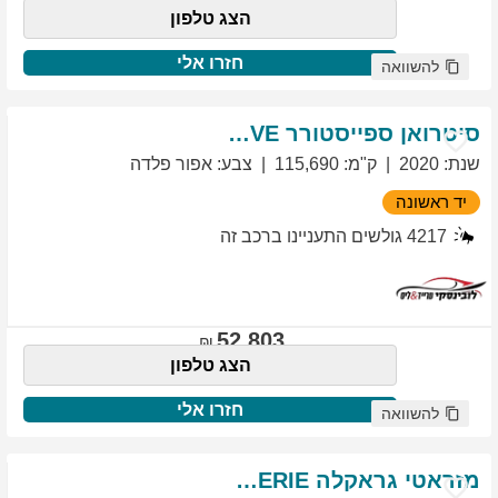
הצג טלפון
חזרו אלי
להשוואה
סיטרואן
ספייסטורר
EXCLUSIVE
שנת
:
2020
ק"מ
:
115,690
צבע
:
אפור פלדה
יד ראשונה
4217
גולשים התעניינו ברכב זה
52,803
הצג טלפון
חזרו אלי
להשוואה
מזראטי
גראקלה
PRIMASERIE