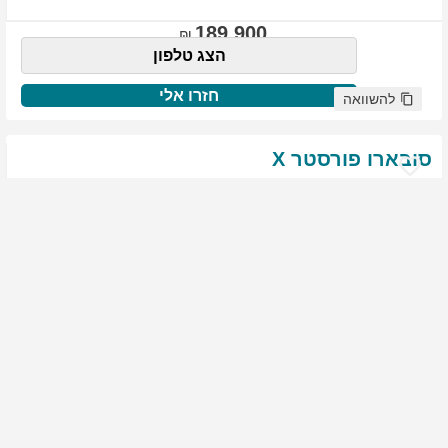
189,900
הצג טלפון
חזרו אלי
להשוואה
סובארו
פורסטר
X
שנת
:
2021
ק"מ
:
76,522
צבע
:
שנהב לבן
יד ראשונה
1975
גולשים התעניינו ברכב זה
144,900
הצג טלפון
חזרו אלי
להשוואה