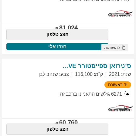
81,024
הצג טלפון
חזרו אלי
להשוואה
סיטרואן
ספייסטורר
EXCLUSIVE
שנת
:
2021
ק"מ
:
116,100
צבע
:
שנהב לבן
יד ראשונה
6271
גולשים התעניינו ברכב זה
60,760
הצג טלפון