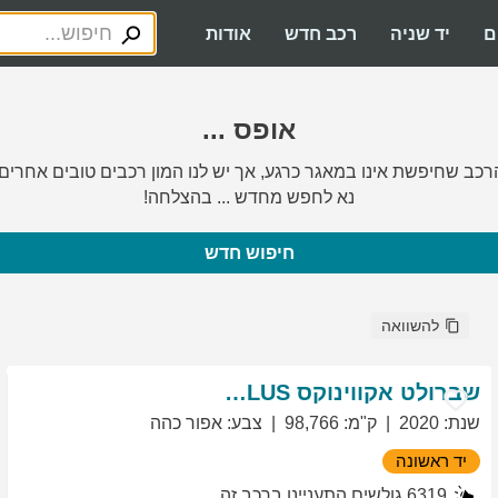
ם
יד שניה
רכב חדש
אודות
אופס ...
רכב שחיפשת אינו במאגר כרגע, אך יש לנו המון רכבים טובים אחרים.
נא לחפש מחדש ... בהצלחה!
חיפוש חדש
להשוואה
שברולט
אקווינוקס
LT PLUS
שנת
:
2020
ק"מ
:
98,766
צבע
:
אפור כהה
יד ראשונה
6319
גולשים התעניינו ברכב זה