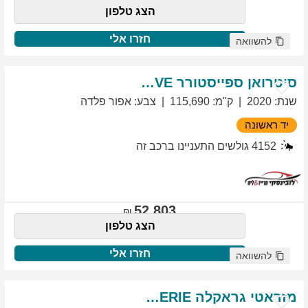
הצג טלפון
חזרו אלי
להשוואה
סיטרואן
ספייסטורר
EXCLUSIVE
שנת
:
2020
ק"מ
:
115,690
צבע
:
אפור פלדה
יד ראשונה
4152
גולשים התעניינו ברכב זה
52,803
הצג טלפון
חזרו אלי
להשוואה
מזראטי
גראקלה
PRIMASERIE