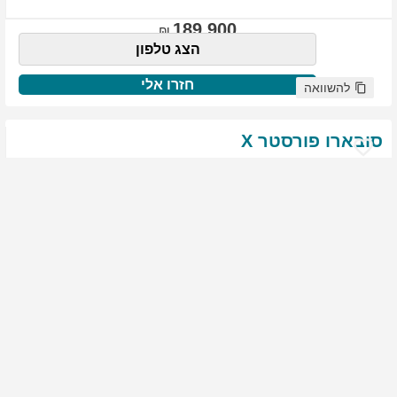
189,900
הצג טלפון
חזרו אלי
להשוואה
סובארו
פורסטר
X
שנת
:
2021
ק"מ
:
76,522
צבע
:
שנהב לבן
יד ראשונה
1910
גולשים התעניינו ברכב זה
144,900
הצג טלפון
חזרו אלי
להשוואה