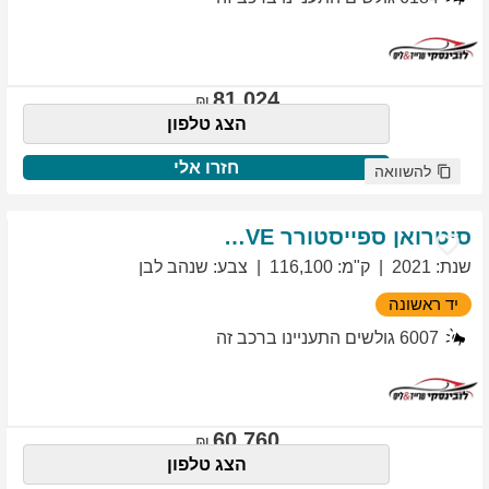
81,024
הצג טלפון
חזרו אלי
להשוואה
סיטרואן
ספייסטורר
EXCLUSIVE
שנת
:
2021
ק"מ
:
116,100
צבע
:
שנהב לבן
יד ראשונה
6007
גולשים התעניינו ברכב זה
60,760
הצג טלפון