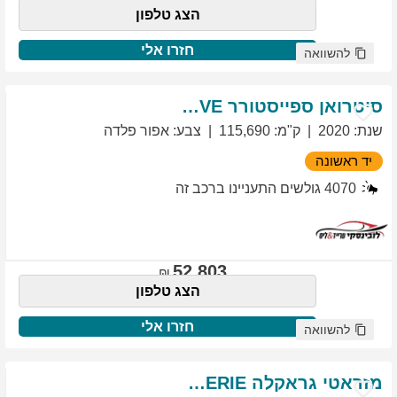
הצג טלפון
חזרו אלי
להשוואה
סיטרואן
ספייסטורר
EXCLUSIVE
שנת
:
2020
ק"מ
:
115,690
צבע
:
אפור פלדה
יד ראשונה
4070
גולשים התעניינו ברכב זה
52,803
הצג טלפון
חזרו אלי
להשוואה
מזראטי
גראקלה
PRIMASERIE