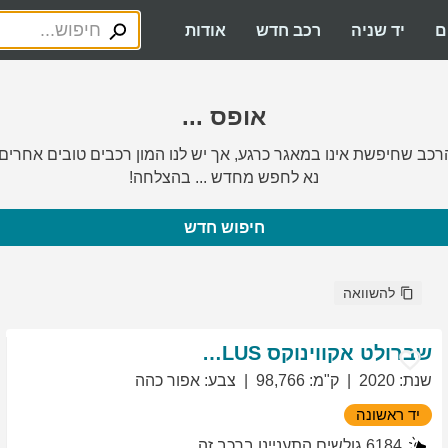
ם
יד שניה
רכב חדש
אודות
אופס ...
רכב שחיפשת אינו במאגר כרגע, אך יש לנו המון רכבים טובים אחרים.
נא לחפש מחדש ... בהצלחה!
חיפוש חדש
להשוואה
שברולט
אקווינוקס
LT PLUS
שנת
:
2020
ק"מ
:
98,766
צבע
:
אפור כהה
יד ראשונה
6184
גולשים התעניינו ברכב זה