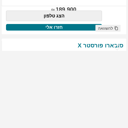
189,900
הצג טלפון
חזרו אלי
להשוואה
סובארו
פורסטר
X
שנת
:
2021
ק"מ
:
76,522
צבע
:
שנהב לבן
יד ראשונה
1817
גולשים התעניינו ברכב זה
144,900
הצג טלפון
חזרו אלי
להשוואה