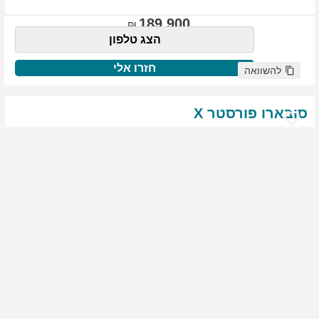
189,900
הצג טלפון
חזרו אלי
להשוואה
סובארו
פורסטר
X
שנת
:
2021
ק"מ
:
76,522
צבע
:
שנהב לבן
יד ראשונה
2008
גולשים התעניינו ברכב זה
144,900
הצג טלפון
חזרו אלי
להשוואה