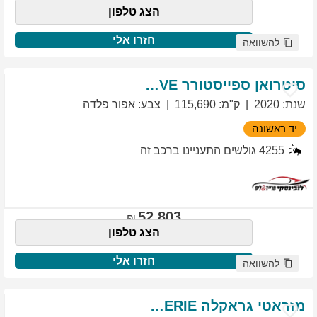
הצג טלפון
חזרו אלי
להשוואה
סיטרואן
ספייסטורר
EXCLUSIVE
שנת
:
2020
ק"מ
:
115,690
צבע
:
אפור פלדה
יד ראשונה
4255
גולשים התעניינו ברכב זה
52,803
הצג טלפון
חזרו אלי
להשוואה
מזראטי
גראקלה
PRIMASERIE