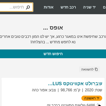
ם
יד שניה
רכב חדש
אודות
אופס ...
רכב שחיפשת אינו במאגר כרגע, אך יש לנו המון רכבים טובים אחרים.
נא לחפש מחדש ... בהצלחה!
חיפוש חדש
להשוואה
שברולט
אקווינוקס
LT PLUS
שנת
:
2020
ק"מ
:
98,766
צבע
:
אפור כהה
יד ראשונה
6486
גולשים התעניינו ברכב זה