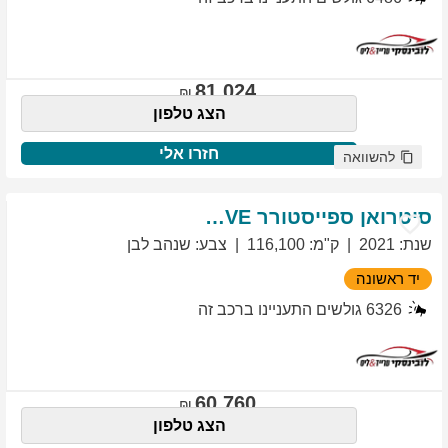
81,024
הצג טלפון
חזרו אלי
להשוואה
סיטרואן
ספייסטורר
EXCLUSIVE
שנת
:
2021
ק"מ
:
116,100
צבע
:
שנהב לבן
יד ראשונה
6326
גולשים התעניינו ברכב זה
60,760
הצג טלפון