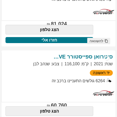
81,024
הצג טלפון
חזרו אלי
להשוואה
סיטרואן
ספייסטורר
EXCLUSIVE
שנת
:
2021
ק"מ
:
116,100
צבע
:
שנהב לבן
יד ראשונה
6264
גולשים התעניינו ברכב זה
60,760
הצג טלפון