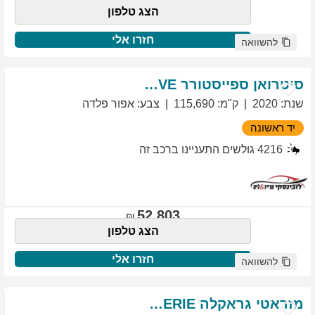
הצג טלפון
חזרו אלי
להשוואה
סיטרואן
ספייסטורר
EXCLUSIVE
שנת
:
2020
ק"מ
:
115,690
צבע
:
אפור פלדה
יד ראשונה
4216
גולשים התעניינו ברכב זה
52,803
הצג טלפון
חזרו אלי
להשוואה
מזראטי
גראקלה
PRIMASERIE