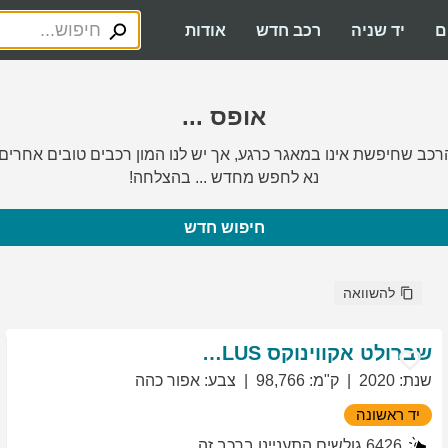
ם
יד שניה
רכב חדש
אודות
אופס ...
רכב שחיפשת אינו במאגר כרגע, אך יש לנו המון רכבים טובים אחרים.
נא לחפש מחדש ... בהצלחה!
חיפוש חדש
להשוואה
שברולט
אקווינוקס
LT PLUS
שנת
:
2020
ק"מ
:
98,766
צבע
:
אפור כהה
יד ראשונה
6426
גולשים התעניינו ברכב זה