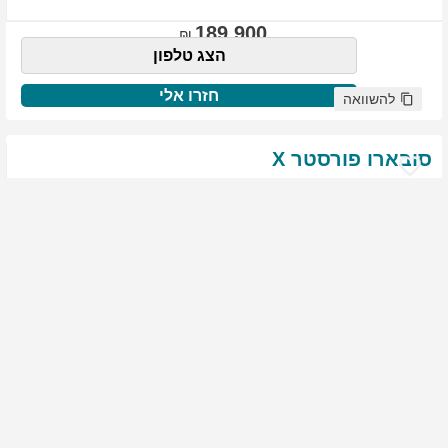
189,900
הצג טלפון
חזרו אלי
להשוואה
סובארו
פורסטר
X
שנת
:
2021
ק"מ
:
76,522
צבע
:
שנהב לבן
יד ראשונה
1975
גולשים התעניינו ברכב זה
144,900
הצג טלפון
חזרו אלי
להשוואה