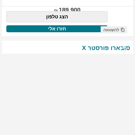
189,900
הצג טלפון
חזרו אלי
להשוואה
סובארו
פורסטר
X
שנת
:
2021
ק"מ
:
76,522
צבע
:
שנהב לבן
יד ראשונה
1817
גולשים התעניינו ברכב זה
144,900
הצג טלפון
חזרו אלי
להשוואה