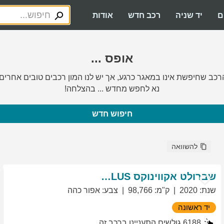
ם
יד שניה
רכב חדש
אודות
אופס ...
רכב שחיפשת אינו במאגר כרגע, אך יש לנו המון רכבים טובים אחרים.
נא לחפש מחדש ... בהצלחה!
חיפוש חדש
להשוואה
שברולט
אקווינוקס
LT PLUS
שנת
:
2020
ק"מ
:
98,766
צבע
:
אפור כהה
יד ראשונה
6188
גולשים התעניינו ברכב זה