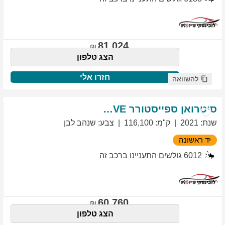
81,024
הצג טלפון
חזרו אלי
להשוואה
סיטרואן
ספייסטורר
EXCLUSIVE
שנת
:
2021
ק"מ
:
116,100
צבע
:
שנהב לבן
יד ראשונה
6012
גולשים התעניינו ברכב זה
60,760
הצג טלפון