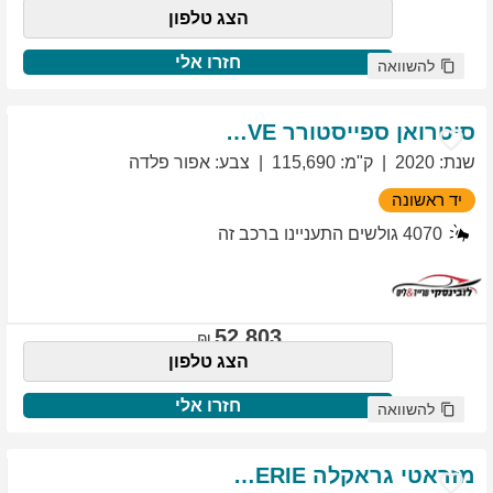
הצג טלפון
חזרו אלי
להשוואה
סיטרואן
ספייסטורר
EXCLUSIVE
שנת
:
2020
ק"מ
:
115,690
צבע
:
אפור פלדה
יד ראשונה
4070
גולשים התעניינו ברכב זה
52,803
הצג טלפון
חזרו אלי
להשוואה
מזראטי
גראקלה
PRIMASERIE