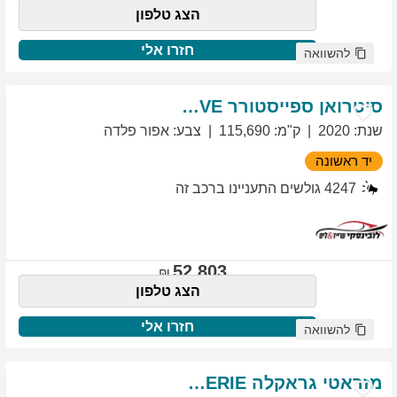
הצג טלפון
חזרו אלי
להשוואה
סיטרואן
ספייסטורר
EXCLUSIVE
שנת
:
2020
ק"מ
:
115,690
צבע
:
אפור פלדה
יד ראשונה
4247
גולשים התעניינו ברכב זה
52,803
הצג טלפון
חזרו אלי
להשוואה
מזראטי
גראקלה
PRIMASERIE