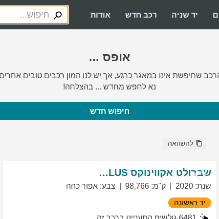
ם
יד שניה
רכב חדש
אודות
אופס ...
רכב שחיפשת אינו במאגר כרגע, אך יש לנו המון רכבים טובים אחרים.
נא לחפש מחדש ... בהצלחה!
חיפוש חדש
להשוואה
שברולט
אקווינוקס
LT PLUS
שנת
:
2020
ק"מ
:
98,766
צבע
:
אפור כהה
יד ראשונה
6481
גולשים התעניינו ברכב זה