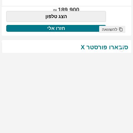
189,900
הצג טלפון
חזרו אלי
להשוואה
סובארו
פורסטר
X
שנת
:
2021
ק"מ
:
76,522
צבע
:
שנהב לבן
יד ראשונה
2008
גולשים התעניינו ברכב זה
144,900
הצג טלפון
חזרו אלי
להשוואה