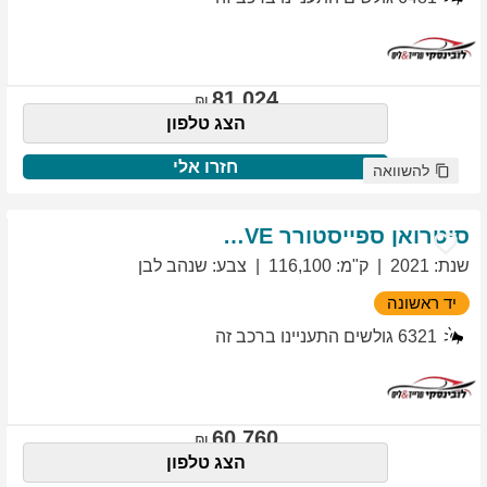
81,024
הצג טלפון
חזרו אלי
להשוואה
סיטרואן
ספייסטורר
EXCLUSIVE
שנת
:
2021
ק"מ
:
116,100
צבע
:
שנהב לבן
יד ראשונה
6321
גולשים התעניינו ברכב זה
60,760
הצג טלפון