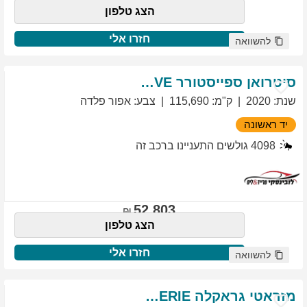
הצג טלפון
חזרו אלי
להשוואה
סיטרואן
ספייסטורר
EXCLUSIVE
שנת
:
2020
ק"מ
:
115,690
צבע
:
אפור פלדה
יד ראשונה
4098
גולשים התעניינו ברכב זה
52,803
הצג טלפון
חזרו אלי
להשוואה
מזראטי
גראקלה
PRIMASERIE