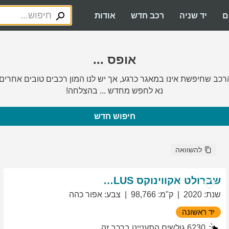
ם
יד שניה
רכב חדש
אודות
אופס ...
רכב שחיפשת אינו במאגר כרגע, אך יש לנו המון רכבים טובים אחרים.
נא לחפש מחדש ... בהצלחה!
חיפוש חדש
להשוואה
שברולט
אקווינוקס
LT PLUS
שנת
:
2020
ק"מ
:
98,766
צבע
:
אפור כהה
יד ראשונה
6230
גולשים התעניינו ברכב זה