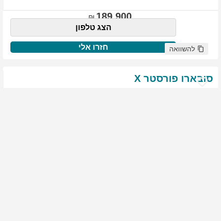
189,900
הצג טלפון
חזרו אלי
להשוואה
סובארו
פורסטר
X
שנת
:
2021
ק"מ
:
76,522
צבע
:
שנהב לבן
יד ראשונה
1843
גולשים התעניינו ברכב זה
144,900
הצג טלפון
חזרו אלי
להשוואה