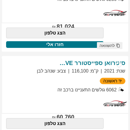
81,024
הצג טלפון
חזרו אלי
להשוואה
סיטרואן
ספייסטורר
EXCLUSIVE
שנת
:
2021
ק"מ
:
116,100
צבע
:
שנהב לבן
יד ראשונה
6062
גולשים התעניינו ברכב זה
60,760
הצג טלפון