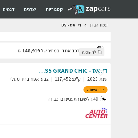
קטגוריות
יצרנים
דגמים
עמוד
הבית
די.
אס
-
DS
מצאנו
רכב אחד
,
במחיר של
148,919
₪
להשוואה
די. אס - DS
GRAND CHIC
DS5
שנת
:
2023
ק"מ
:
117,452
צבע
:
אפור בהיר מטלי
יד ראשונה
49
גולשים התעניינו ברכב זה