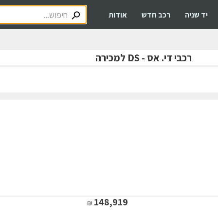
יד שניה
רכב חדש
אודות
רכבי די. אס - DS למכירה
148,919