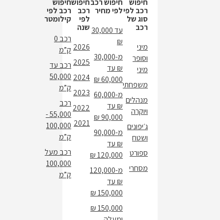
חיפוש
חיפוש רכב
חיפוש
חיפוש
רכב לפי
לפי מחיר
רכב
רכב לפי
סוג של
לפי
קילומטר
רכב
שנה
עד 30,000
רכב 0
₪
מיני
2026
ק”מ
מ-30,000
וסופר
2025
רכב עד
₪ עד
מיני
50,000
2024
60,000 ₪
משפחתי
ק”מ
2023
מ-60,000
מנהלים
רכב
₪ עד
2022
ויוקרה
55,000 -
90,000 ₪
2021
100,000
ג׳יפונים
מ-90,000
ק”מ
ושטח
₪ עד
רכב מעל
ספורט
120,000 ₪
100,000
מסחרי
מ-120,000
ק”מ
₪ עד
150,000 ₪
150,000 ₪
ומעלה