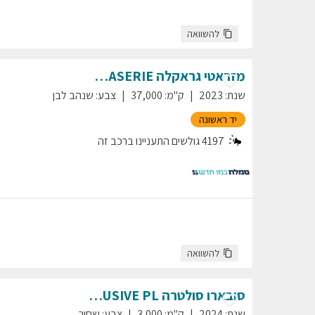
להשוואה
מזראטי
גראקלה
PRIMASERIE
שנת
:
2023
ק"מ
:
37,000
צבע
:
שנהב לבן
יד ראשונה
4197
גולשים התעניינו ברכב זה
להשוואה
סובארו
סולטרה
EXCLUSIVE PL
שנת
:
2024
ק"מ
:
3,000
צבע
:
שחור