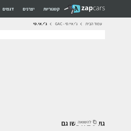
קטגוריות
יצרנים
דגמים
עמוד
הבית
ג'י.איי.סי
-
GAC
ג'י.אי.סי
גולשים חיפשו גם
להשוואה