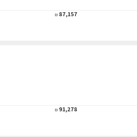
87,157
91,278