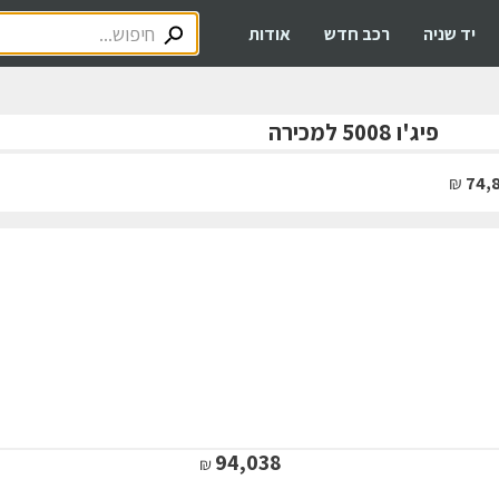
יד שניה
רכב חדש
אודות
פיג'ו 5008 למכירה
₪
74,
94,038