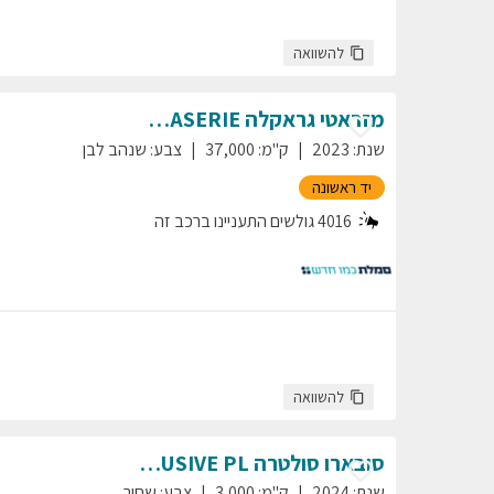
להשוואה
מזראטי
גראקלה
PRIMASERIE
שנת
:
2023
ק"מ
:
37,000
צבע
:
שנהב לבן
יד ראשונה
4016
גולשים התעניינו ברכב זה
להשוואה
סובארו
סולטרה
EXCLUSIVE PL
שנת
:
2024
ק"מ
:
3,000
צבע
:
שחור