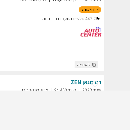
יד ראשונה
447
גולשים התעניינו ברכב זה
להשוואה
רנו
מגאן
ZEN
שנת
:
2023
ק"מ
:
94,450
צבע
:
שנהב לבן
יד ראשונה
337
גולשים התעניינו ברכב זה