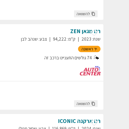
להשוואה
רנו
מגאן
ZEN
שנת
:
2023
ק"מ
:
94,222
צבע
:
שנהב לבן
יד ראשונה
74
גולשים התעניינו ברכב זה
להשוואה
רנו
ארקנה
ICONIC
שנת
:
2024
ק"מ
:
116,869
צבע
:
שחור מטלי