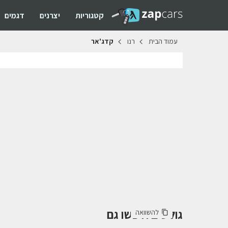
קטגוריות
יצרנים
דגמים
עמוד
הבית
רנו
קדג'אר
גולשים חיפשו גם
להשוואה