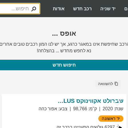
ם
יד שניה
רכב חדש
אודות
אופס ...
רכב שחיפשת אינו במאגר כרגע, אך יש לנו המון רכבים טובים אחרים.
נא לחפש מחדש ... בהצלחה!
חיפוש חדש
להשוואה
שברולט
אקווינוקס
LT PLUS
שנת
:
2020
ק"מ
:
98,766
צבע
:
אפור כהה
יד ראשונה
6297
גולשים התעניינו ברכב זה