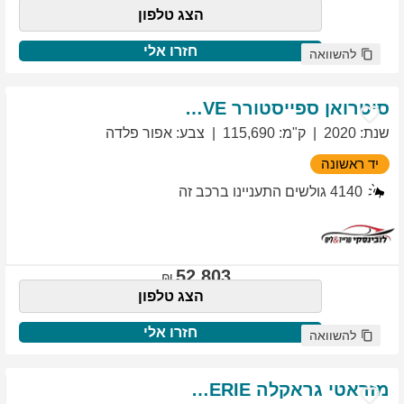
הצג טלפון
חזרו אלי
להשוואה
סיטרואן
ספייסטורר
EXCLUSIVE
שנת
:
2020
ק"מ
:
115,690
צבע
:
אפור פלדה
יד ראשונה
4140
גולשים התעניינו ברכב זה
52,803
הצג טלפון
חזרו אלי
להשוואה
מזראטי
גראקלה
PRIMASERIE