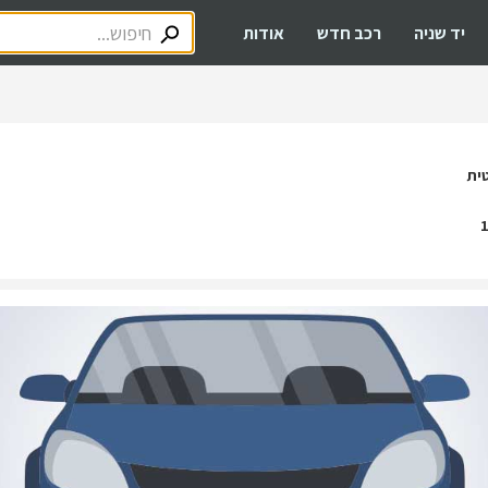
יד שניה
רכב חדש
אודות
ית