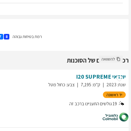
רמת בטיחות גבוהה
7
8
רכבים נוספים של הסוכנות
להשוואה
יונדאי
SUPREME
I20
שנת
:
2023
ק"מ
:
7,195
צבע
:
כחול מטל
יד ראשונה
19
גולשים התעניינו ברכב זה