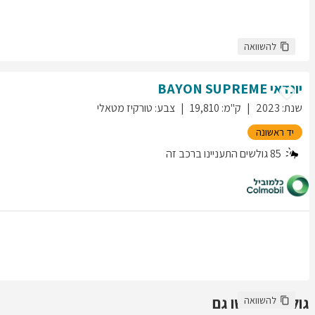
להשוואה
יונדאי
SUPREME
BAYON
שנת
:
2023
ק"מ
:
19,810
צבע
:
טורקיז מטאלי
יד ראשונה
85
גולשים התעניינו ברכב זה
גולשים חיפשו גם
להשוואה