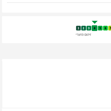
1
2
3
4
5
6
זיהום מזערי