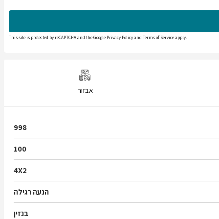
This site is protected by reCAPTCHA and the Google
Privacy Policy
and
Terms of Service
apply.
אבזור
998
100
4X2
הנעה רגילה
בנזין