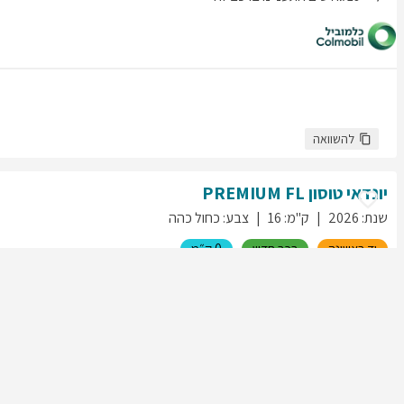
להשוואה
יונדאי
טוסון
PREMIUM FL
שנת
:
2026
ק"מ
:
16
צבע
:
כחול כהה
יד ראשונה
רכב חדש
0 ק״מ
210
גולשים התעניינו ברכב זה