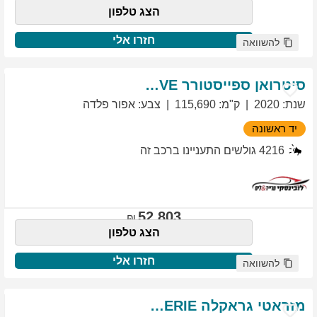
הצג טלפון
חזרו אלי
להשוואה
סיטרואן
ספייסטורר
EXCLUSIVE
שנת
:
2020
ק"מ
:
115,690
צבע
:
אפור פלדה
יד ראשונה
4216
גולשים התעניינו ברכב זה
52,803
הצג טלפון
חזרו אלי
להשוואה
מזראטי
גראקלה
PRIMASERIE