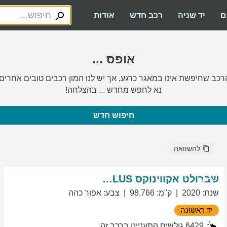
ם
יד שניה
רכב חדש
אודות
אופס ...
רכב שחיפשת אינו במאגר כרגע, אך יש לנו המון רכבים טובים אחרים.
נא לחפש מחדש ... בהצלחה!
חיפוש חדש
להשוואה
שברולט
אקווינוקס
LT PLUS
שנת
:
2020
ק"מ
:
98,766
צבע
:
אפור כהה
יד ראשונה
6429
גולשים התעניינו ברכב זה