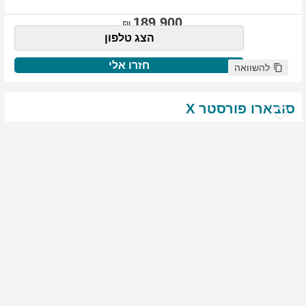
189,900
הצג טלפון
חזרו אלי
להשוואה
סובארו
פורסטר
X
שנת
:
2021
ק"מ
:
76,522
צבע
:
שנהב לבן
יד ראשונה
1975
גולשים התעניינו ברכב זה
144,900
הצג טלפון
חזרו אלי
להשוואה