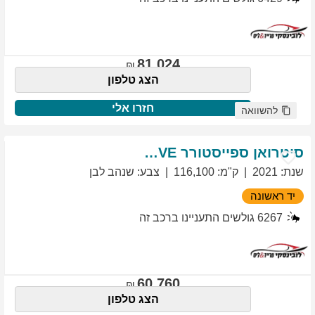
81,024
הצג טלפון
חזרו אלי
להשוואה
סיטרואן
ספייסטורר
EXCLUSIVE
שנת
:
2021
ק"מ
:
116,100
צבע
:
שנהב לבן
יד ראשונה
6267
גולשים התעניינו ברכב זה
60,760
הצג טלפון