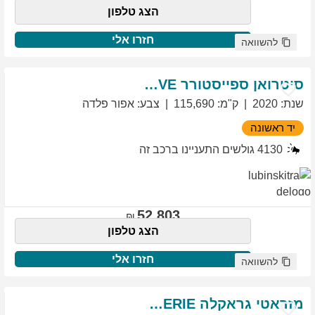
הצג טלפון
חזרו אלי
להשוואה
סיטרואן
ספייסטורר
EXCLUSIVE
שנת
:
2020
ק"מ
:
115,690
צבע
:
אפור פלדה
יד ראשונה
4130
גולשים התעניינו ברכב זה
52,803
הצג טלפון
חזרו אלי
להשוואה
מזראטי
גראקלה
PRIMASERIE