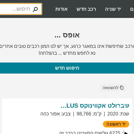
ם
יד שניה
רכב חדש
אודות
אופס ...
רכב שחיפשת אינו במאגר כרגע, אך יש לנו המון רכבים טובים אחרים.
נא לחפש מחדש ... בהצלחה!
חיפוש חדש
להשוואה
שברולט
אקווינוקס
LT PLUS
שנת
:
2020
ק"מ
:
98,766
צבע
:
אפור כהה
יד ראשונה
6275
גולשים התעניינו ברכב זה