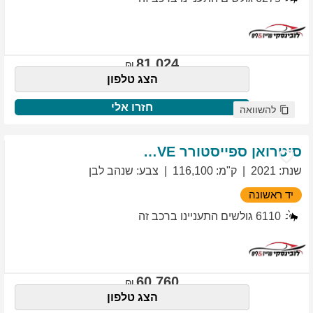
81,024
הצג טלפון
חזרו אלי
להשוואה
סיטרואן
ספייסטורר
EXCLUSIVE
שנת
:
2021
ק"מ
:
116,100
צבע
:
שנהב לבן
יד ראשונה
6110
גולשים התעניינו ברכב זה
60,760
הצג טלפון