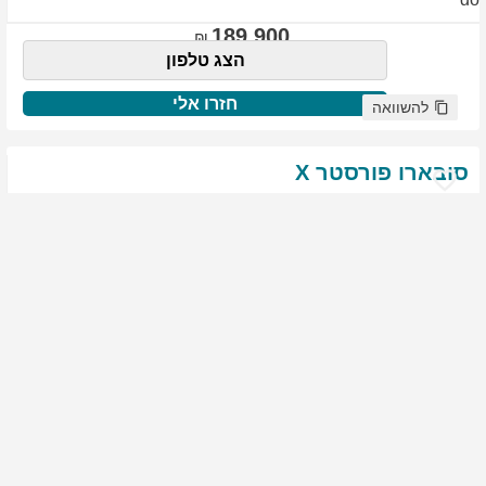
189,900
הצג טלפון
חזרו אלי
להשוואה
סובארו
פורסטר
X
שנת
:
2021
ק"מ
:
76,522
צבע
:
שנהב לבן
יד ראשונה
1877
גולשים התעניינו ברכב זה
144,900
הצג טלפון
חזרו אלי
להשוואה