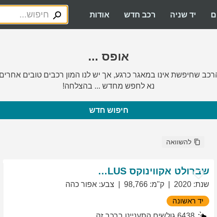
ם
יד שניה
רכב חדש
אודות
אופס ...
רכב שחיפשת אינו במאגר כרגע, אך יש לנו המון רכבים טובים אחרים.
נא לחפש מחדש ... בהצלחה!
חיפוש חדש
להשוואה
שברולט
אקווינוקס
LT PLUS
שנת
:
2020
ק"מ
:
98,766
צבע
:
אפור כהה
יד ראשונה
6438
גולשים התעניינו ברכב זה