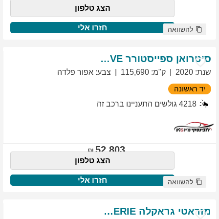
הצג טלפון
חזרו אלי
להשוואה
סיטרואן
ספייסטורר
EXCLUSIVE
שנת
:
2020
ק"מ
:
115,690
צבע
:
אפור פלדה
יד ראשונה
4218
גולשים התעניינו ברכב זה
52,803
הצג טלפון
חזרו אלי
להשוואה
מזראטי
גראקלה
PRIMASERIE