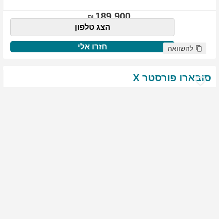
189,900
הצג טלפון
חזרו אלי
להשוואה
סובארו
פורסטר
X
שנת
:
2021
ק"מ
:
76,522
צבע
:
שנהב לבן
יד ראשונה
1975
גולשים התעניינו ברכב זה
144,900
הצג טלפון
חזרו אלי
להשוואה