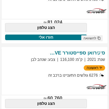
81,024
הצג טלפון
חזרו אלי
להשוואה
סיטרואן
ספייסטורר
EXCLUSIVE
שנת
:
2021
ק"מ
:
116,100
צבע
:
שנהב לבן
יד ראשונה
6276
גולשים התעניינו ברכב זה
60,760
הצג טלפון