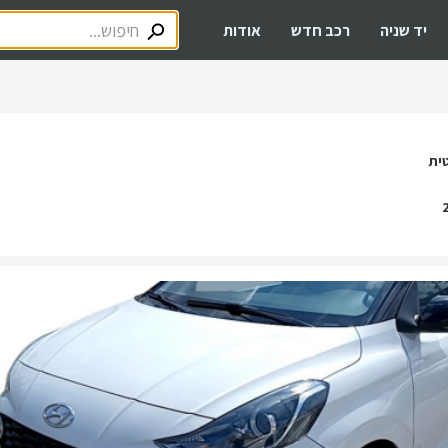
יד שניה
רכב חדש
אודות
ית