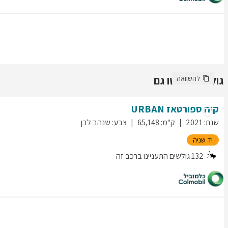
גולשים חיפשו גם
להשוואה
קיה
ספורטאז
URBAN
שנת
:
2021
ק"מ
:
65,148
צבע
:
שנהב לבן
יד שניה
132
גולשים התעניינו ברכב זה