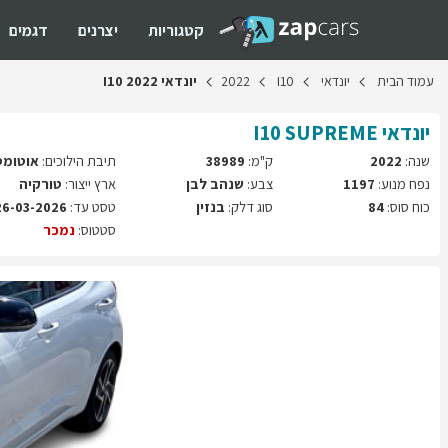
קטגוריות
יצרנים
דגמים
עמוד
הבית
יונדאי
I10
2022
יונדאי
2022
I10
יונדאי
SUPREME
I10
שנה:
2022
ק"מ:
38989
תיבת הילוכים:
אוטומט
נפח מנוע:
1197
צבע:
שנהב לבן
ארץ ייצור:
טורקיה
כוח סוס:
84
סוג דלק:
בנזין
טסט עד:
26-03-2026
סטטוס:
נמכר