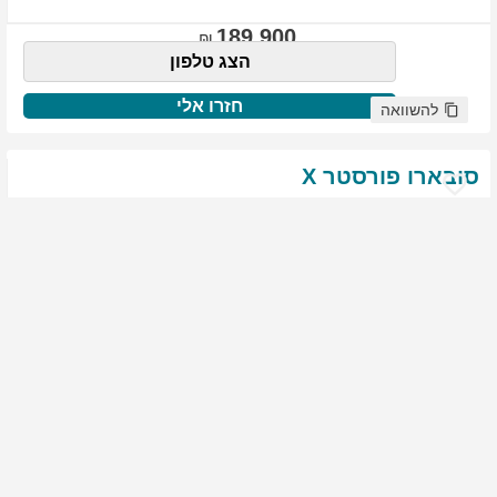
189,900
הצג טלפון
חזרו אלי
להשוואה
סובארו
פורסטר
X
שנת
:
2021
ק"מ
:
76,522
צבע
:
שנהב לבן
יד ראשונה
1975
גולשים התעניינו ברכב זה
144,900
הצג טלפון
חזרו אלי
להשוואה