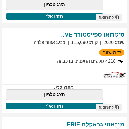
הצג טלפון
חזרו אלי
להשוואה
סיטרואן
ספייסטורר
EXCLUSIVE
שנת
:
2020
ק"מ
:
115,690
צבע
:
אפור פלדה
יד ראשונה
4218
גולשים התעניינו ברכב זה
52,803
הצג טלפון
חזרו אלי
להשוואה
מזראטי
גראקלה
PRIMASERIE