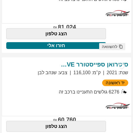
81,024
הצג טלפון
חזרו אלי
להשוואה
סיטרואן
ספייסטורר
EXCLUSIVE
שנת
:
2021
ק"מ
:
116,100
צבע
:
שנהב לבן
יד ראשונה
6276
גולשים התעניינו ברכב זה
60,760
הצג טלפון