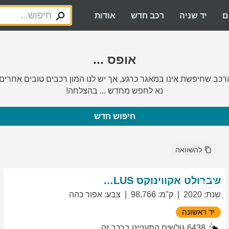
ם
יד שניה
רכב חדש
אודות
אופס ...
רכב שחיפשת אינו במאגר כרגע, אך יש לנו המון רכבים טובים אחרים.
נא לחפש מחדש ... בהצלחה!
חיפוש חדש
להשוואה
שברולט
אקווינוקס
LT PLUS
שנת
:
2020
ק"מ
:
98,766
צבע
:
אפור כהה
יד ראשונה
6438
גולשים התעניינו ברכב זה