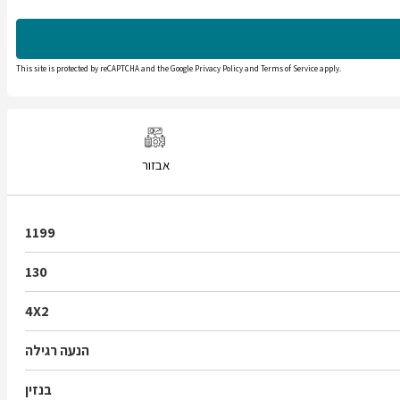
This site is protected by reCAPTCHA and the Google
Privacy Policy
and
Terms of Service
apply.
אבזור
1199
130
4X2
הנעה רגילה
בנזין