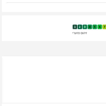
1
2
3
4
5
6
7
זיהום מזערי