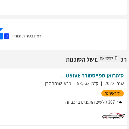
רמת בטיחות גבוהה
7
8
רכבים נוספים של הסוכנות
להשוואה
סיטרואן
ספייסטורר
EXCLUSIVE
שנת
:
2022
ק"מ
:
93,133
צבע
:
שנהב לבן
יד ראשונה
387
גולשים התעניינו ברכב זה