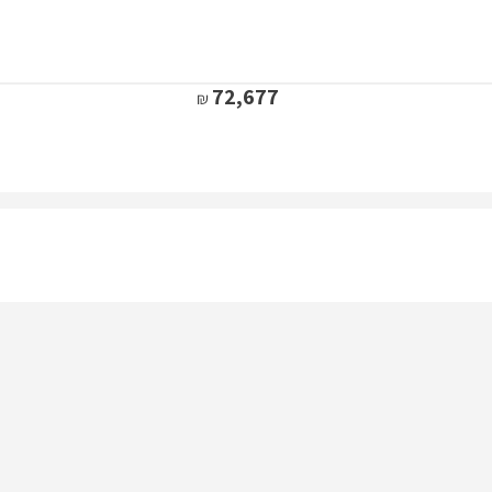
72,677
102,102