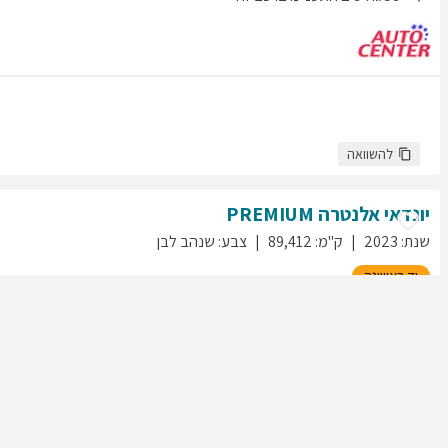
להשוואה
יונדאי
אלנטרה
PREMIUM
שנת
:
2023
ק"מ
:
89,412
צבע
:
שנהב לבן
יד ראשונה
24
גולשים התעניינו ברכב זה