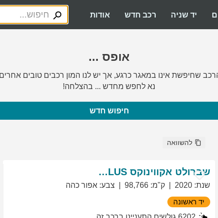
ם
יד שניה
רכב חדש
אודות
אופס ...
רכב שחיפשת אינו במאגר כרגע, אך יש לנו המון רכבים טובים אחרים.
נא לחפש מחדש ... בהצלחה!
חיפוש חדש
להשוואה
שברולט
אקווינוקס
LT PLUS
שנת
:
2020
ק"מ
:
98,766
צבע
:
אפור כהה
יד ראשונה
6202
גולשים התעניינו ברכב זה