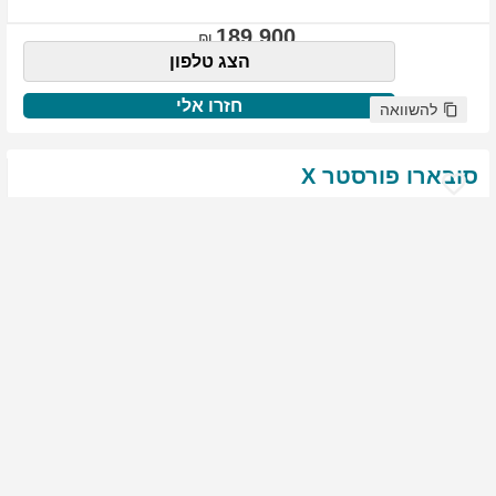
189,900
הצג טלפון
חזרו אלי
להשוואה
סובארו
פורסטר
X
שנת
:
2021
ק"מ
:
76,522
צבע
:
שנהב לבן
יד ראשונה
1827
גולשים התעניינו ברכב זה
144,900
הצג טלפון
חזרו אלי
להשוואה