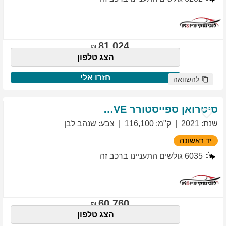
81,024
הצג טלפון
חזרו אלי
להשוואה
סיטרואן
ספייסטורר
EXCLUSIVE
שנת
:
2021
ק"מ
:
116,100
צבע
:
שנהב לבן
יד ראשונה
6035
גולשים התעניינו ברכב זה
60,760
הצג טלפון