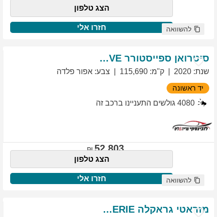
הצג טלפון
חזרו אלי
להשוואה
סיטרואן
ספייסטורר
EXCLUSIVE
שנת
:
2020
ק"מ
:
115,690
צבע
:
אפור פלדה
יד ראשונה
4080
גולשים התעניינו ברכב זה
52,803
הצג טלפון
חזרו אלי
להשוואה
מזראטי
גראקלה
PRIMASERIE