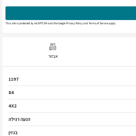
This site is protected by reCAPTCHA and the Google
Privacy Policy
and
Terms of Service
apply.
אבזור
1197
84
4X2
הנעה רגילה
בנזין