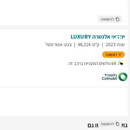
להשוואה
יונדאי
אלנטרה
LUXURY
שנת
:
2023
ק"מ
:
48,214
צבע
:
אפור מטל
יד ראשונה
64
גולשים התעניינו ברכב זה
גולשים חיפשו גם
להשוואה