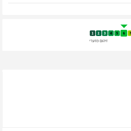
1
2
3
4
5
6
זיהום מזערי