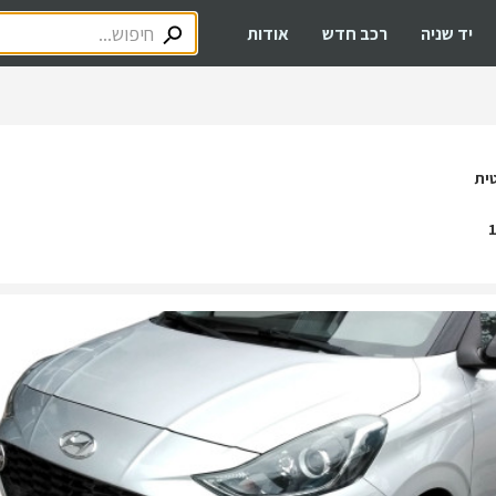
יד שניה
רכב חדש
אודות
ית