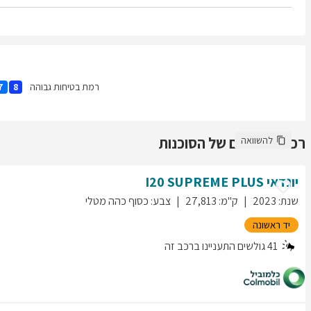
רמת בטיחות גבוהה
7
8
רכבים נוספים של הסוכנות
להשוואה
יונדאי
SUPREME PLUS
I20
שנת
:
2023
ק"מ
:
27,813
צבע
:
כסוף כהה מטלי
יד ראשונה
41
גולשים התעניינו ברכב זה