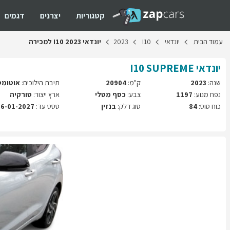
קטגוריות
יצרנים
דגמים
עמוד
הבית
יונדאי
I10
2023
יונדאי
2023
I10
למכירה
יונדאי
SUPREME
I10
שנה:
2023
ק"מ:
20904
תיבת הילוכים:
אוטומט
נפח מנוע:
1197
צבע:
כסף מטלי
ארץ ייצור:
טורקיה
כוח סוס:
84
סוג דלק:
בנזין
טסט עד:
16-01-2027