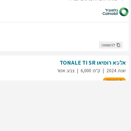
להשוואה
אלפא רומיאו
TI SR
TONALE
שנת
:
2024
ק"מ
:
6,000
צבע
:
אפור
יד ראשונה
530
גולשים התעניינו ברכב זה