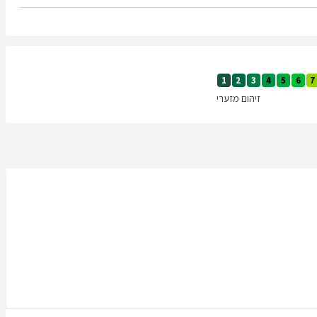
1
2
3
4
5
6
7
זיהום מזערי