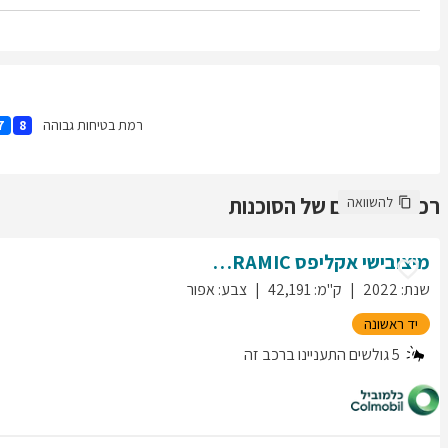
רמת בטיחות גבוהה
7
8
רכבים נוספים של הסוכנות
להשוואה
מיצובישי
אקליפס
PANORAMIC
שנת
:
2022
ק"מ
:
42,191
צבע
:
אפור
יד ראשונה
5
גולשים התעניינו ברכב זה