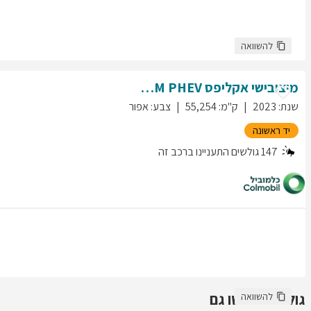
להשוואה
מיצובישי
אקליפס
PREMIUM PHEV
שנת
:
2023
ק"מ
:
55,254
צבע
:
אפור
יד ראשונה
147
גולשים התעניינו ברכב זה
גולשים חיפשו גם
להשוואה