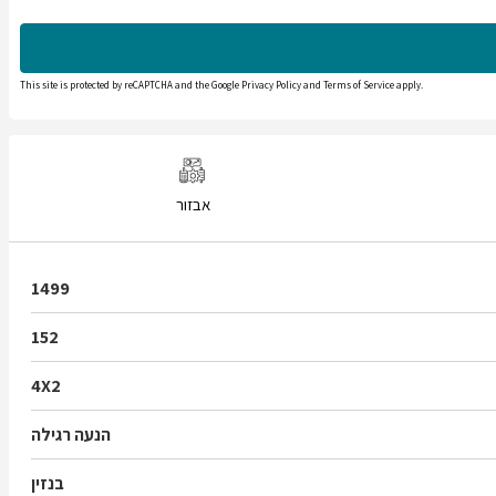
This site is protected by reCAPTCHA and the Google
Privacy Policy
and
Terms of Service
apply.
אבזור
1499
152
4X2
הנעה רגילה
בנזין