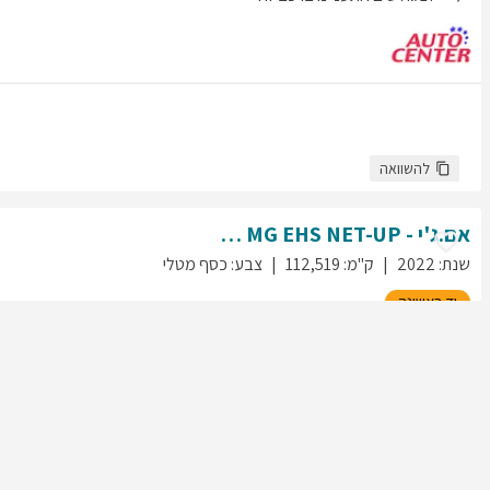
להשוואה
אם.ג'י - MG
NET-UP
MG EHS
שנת
:
2022
ק"מ
:
112,519
צבע
:
כסף מטלי
יד ראשונה
95
גולשים התעניינו ברכב זה