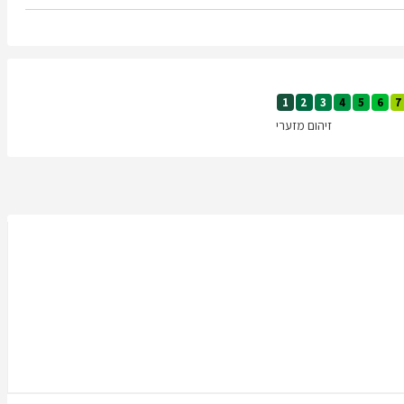
1
2
3
4
5
6
7
זיהום מזערי