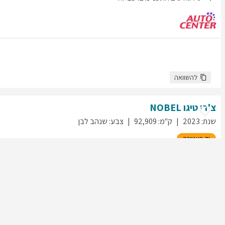
להשוואה
צ'רי
טיגו
NOBEL
שנת
:
2023
ק"מ
:
92,909
צבע
:
שנהב לבן
יד ראשונה
217
גולשים התעניינו ברכב זה