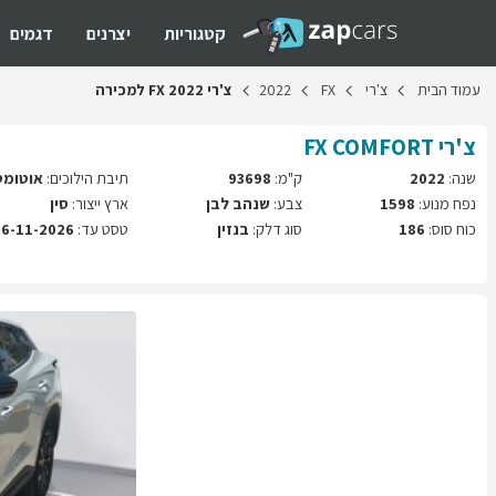
קטגוריות
יצרנים
דגמים
עמוד
הבית
צ'רי
FX
2022
צ'רי
2022
FX
למכירה
צ'רי
COMFORT
FX
שנה:
2022
ק"מ:
93698
תיבת הילוכים:
אוטומט
נפח מנוע:
1598
צבע:
שנהב לבן
ארץ ייצור:
סין
כוח סוס:
186
סוג דלק:
בנזין
טסט עד:
26-11-2026