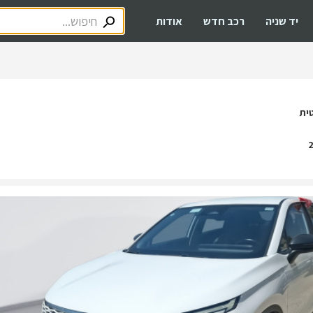
יד שניה
רכב חדש
אודות
ית