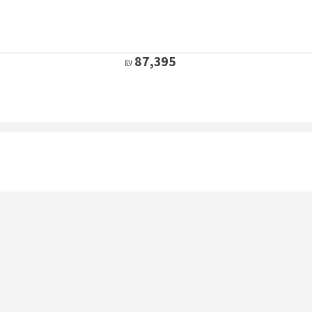
87,395
118,440