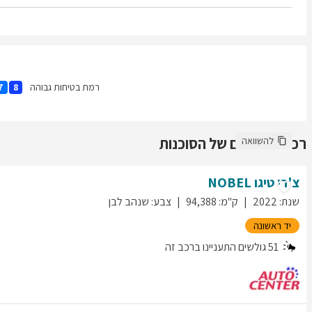
רמת בטיחות גבוהה
7
8
רכבים נוספים של הסוכנות
להשוואה
צ'רי
טיגו
NOBEL
שנת
:
2022
ק"מ
:
94,388
צבע
:
שנהב לבן
יד ראשונה
51
גולשים התעניינו ברכב זה