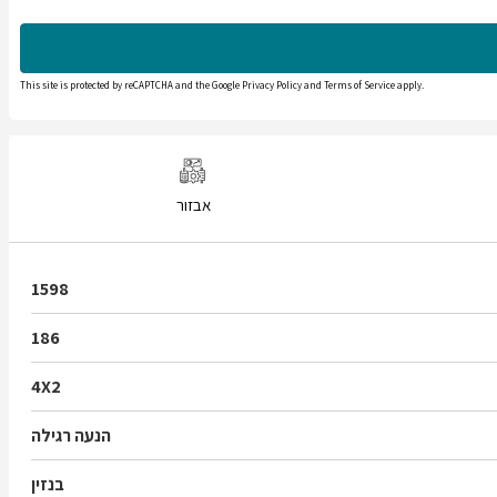
This site is protected by reCAPTCHA and the Google
Privacy Policy
and
Terms of Service
apply.
אבזור
1598
186
4X2
הנעה רגילה
בנזין