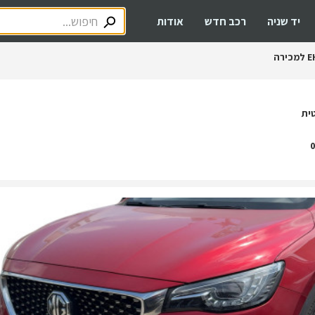
יד שניה
רכב חדש
אודות
E
למכירה
ית