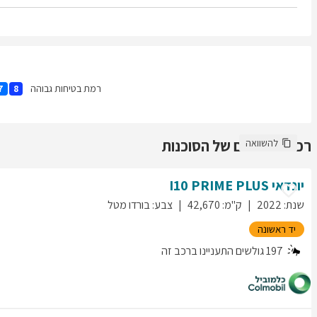
רמת בטיחות גבוהה
7
8
רכבים נוספים של הסוכנות
להשוואה
יונדאי
PRIME PLUS
I10
שנת
:
2022
ק"מ
:
42,670
צבע
:
בורדו מטל
יד ראשונה
197
גולשים התעניינו ברכב זה