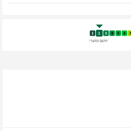
1
2
3
4
5
6
זיהום מזערי