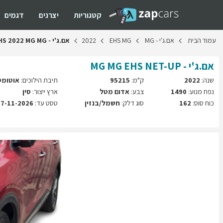
קטגוריות
יצרנים
דגמים
עמוד
הבית
אם.ג'י
-
MG
MG
EHS
2022
אם.ג'י
-
MG
MG
2022
HS
אם.ג'י - MG
NET-UP
MG EHS
שנה:
2022
ק"מ:
95215
תיבת הילוכים:
אוטומט
נפח מנוע:
1490
צבע:
אדום מטל
ארץ ייצור:
סין
כוח סוס:
162
סוג דלק:
חשמל/בנזין
טסט עד:
07-11-2026