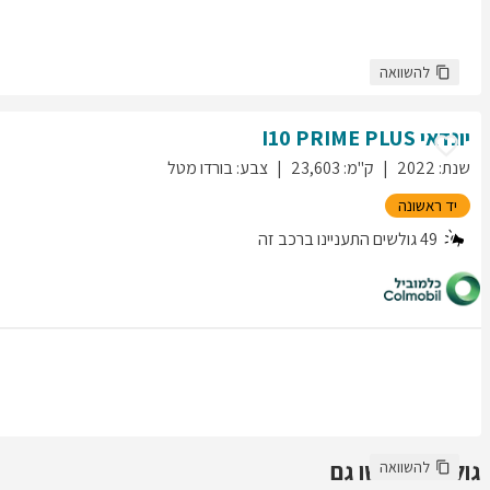
להשוואה
יונדאי
PRIME PLUS
I10
שנת
:
2022
ק"מ
:
23,603
צבע
:
בורדו מטל
יד ראשונה
49
גולשים התעניינו ברכב זה
גולשים חיפשו גם
להשוואה