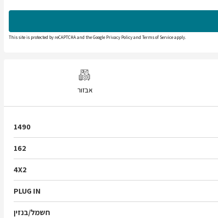
This site is protected by reCAPTCHA and the Google
Privacy Policy
and
Terms of Service
apply.
אבזור
1490
162
4X2
PLUG IN
חשמל/בנזין