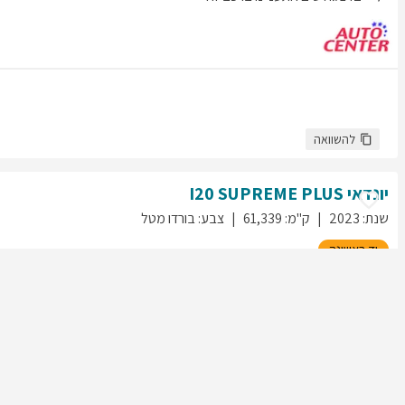
להשוואה
יונדאי
SUPREME PLUS
I20
שנת
:
2023
ק"מ
:
61,339
צבע
:
בורדו מטל
יד ראשונה
110
גולשים התעניינו ברכב זה