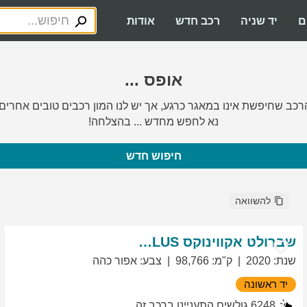
ם
יד שניה
רכב חדש
אודות
אופס ...
רכב שחיפשת אינו במאגר כרגע, אך יש לנו המון רכבים טובים אחרים.
נא לחפש מחדש ... בהצלחה!
חיפוש חדש
להשוואה
שברולט
אקווינוקס
LT PLUS
שנת
:
2020
ק"מ
:
98,766
צבע
:
אפור כהה
יד ראשונה
6248
גולשים התעניינו ברכב זה