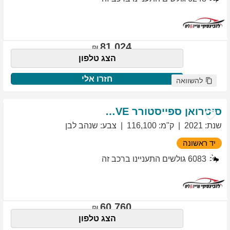
81,024
הצג טלפון
חזרו אלי
להשוואה
סיטרואן
ספייסטורר
EXCLUSIVE
שנת
:
2021
ק"מ
:
116,100
צבע
:
שנהב לבן
יד ראשונה
6083
גולשים התעניינו ברכב זה
60,760
הצג טלפון