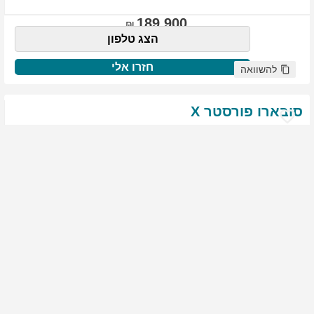
189,900
הצג טלפון
חזרו אלי
להשוואה
סובארו
פורסטר
X
שנת
:
2021
ק"מ
:
76,522
צבע
:
שנהב לבן
יד ראשונה
1859
גולשים התעניינו ברכב זה
144,900
הצג טלפון
חזרו אלי
להשוואה