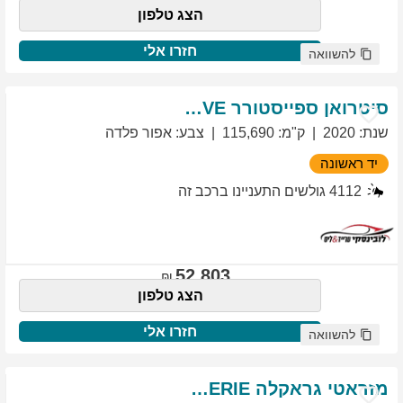
הצג טלפון
חזרו אלי
להשוואה
סיטרואן
ספייסטורר
EXCLUSIVE
שנת
:
2020
ק"מ
:
115,690
צבע
:
אפור פלדה
יד ראשונה
4112
גולשים התעניינו ברכב זה
52,803
הצג טלפון
חזרו אלי
להשוואה
מזראטי
גראקלה
PRIMASERIE