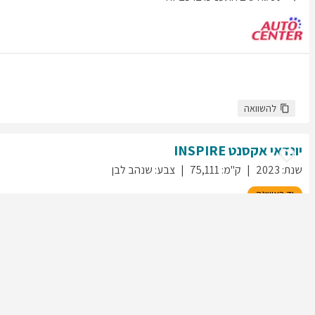
להשוואה
יונדאי
אקסנט
INSPIRE
שנת
:
2023
ק"מ
:
75,111
צבע
:
שנהב לבן
יד ראשונה
61
גולשים התעניינו ברכב זה