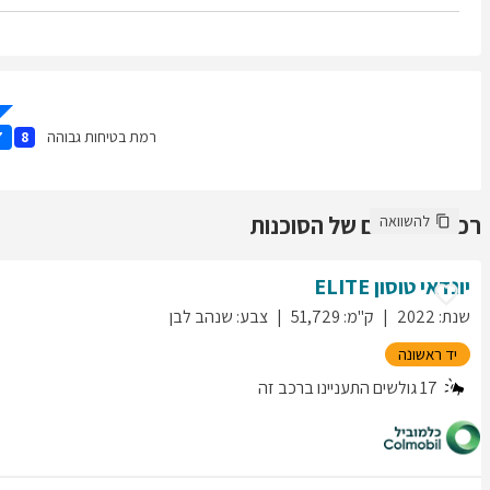
רמת בטיחות גבוהה
7
8
רכבים נוספים של הסוכנות
להשוואה
יונדאי
טוסון
ELITE
שנת
:
2022
ק"מ
:
51,729
צבע
:
שנהב לבן
יד ראשונה
17
גולשים התעניינו ברכב זה