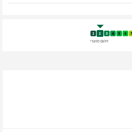
1
2
3
4
5
6
זיהום מזערי