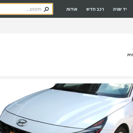
יד שניה
רכב חדש
אודות
ית