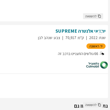
להשוואה
יונדאי
אלנטרה
SUPREME
שנת
:
2022
ק"מ
:
70,917
צבע
:
שנהב לבן
יד ראשונה
66
גולשים התעניינו ברכב זה
גולשים חיפשו גם
להשוואה