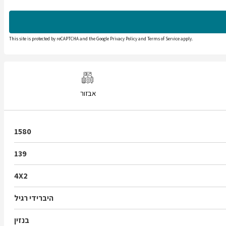
This site is protected by reCAPTCHA and the Google
Privacy Policy
and
Terms of Service
apply.
אבזור
1580
139
4X2
היברידי רגיל
בנזין