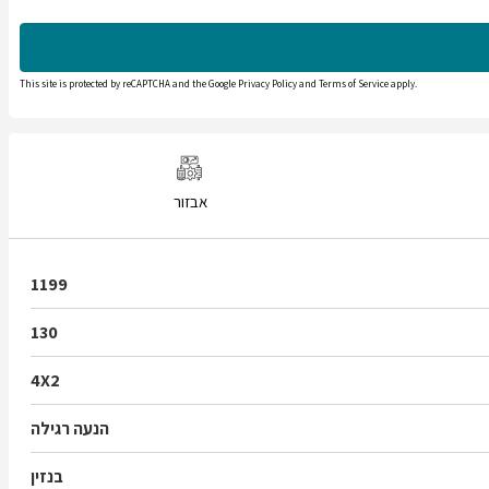
This site is protected by reCAPTCHA and the Google
Privacy Policy
and
Terms of Service
apply.
אבזור
1199
130
4X2
הנעה רגילה
בנזין