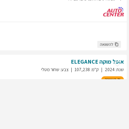
להשוואה
אופל
מוקה
ELEGANCE
שנת
:
2024
ק"מ
:
107,238
צבע
:
שחור מטלי
יד ראשונה
268
גולשים התעניינו ברכב זה