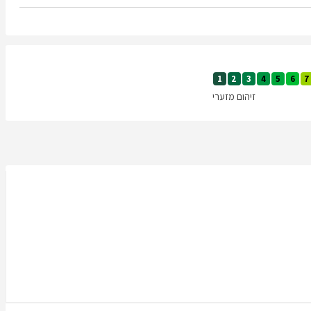
1
2
3
4
5
6
7
זיהום מזערי