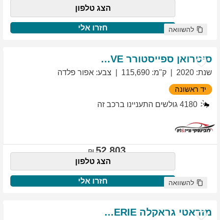
הצג טלפון
חזרו אלי
להשוואה
סיטרואן
ספייסטורר
EXCLUSIVE
שנת
:
2020
ק"מ
:
115,690
צבע
:
אפור פלדה
יד ראשונה
4180
גולשים התעניינו ברכב זה
52,803
הצג טלפון
חזרו אלי
להשוואה
מזראטי
גראקלה
PRIMASERIE