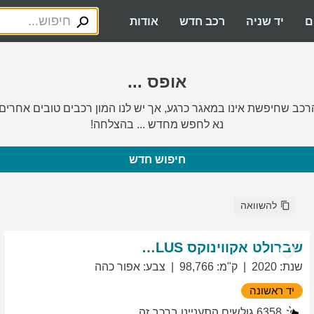
ם
יד שניה
רכב חדש
אודות
אופס ...
רכב שחיפשת אינו במאגר כרגע, אך יש לנו המון רכבים טובים אחרים.
נא לחפש מחדש ... בהצלחה!
חיפוש חדש
להשוואה
שברולט
אקווינוקס
LT PLUS
שנת
:
2020
ק"מ
:
98,766
צבע
:
אפור כהה
יד ראשונה
6358
גולשים התעניינו ברכב זה