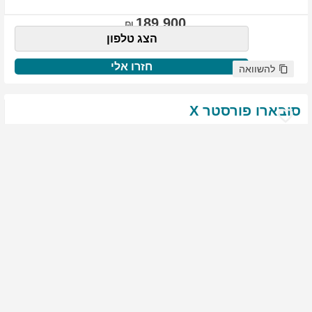
189,900
הצג טלפון
חזרו אלי
להשוואה
סובארו
פורסטר
X
שנת
:
2021
ק"מ
:
76,522
צבע
:
שנהב לבן
יד ראשונה
1929
גולשים התעניינו ברכב זה
144,900
הצג טלפון
חזרו אלי
להשוואה