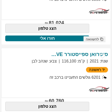
81,024
הצג טלפון
חזרו אלי
להשוואה
סיטרואן
ספייסטורר
EXCLUSIVE
שנת
:
2021
ק"מ
:
116,100
צבע
:
שנהב לבן
יד ראשונה
6201
גולשים התעניינו ברכב זה
60,760
הצג טלפון