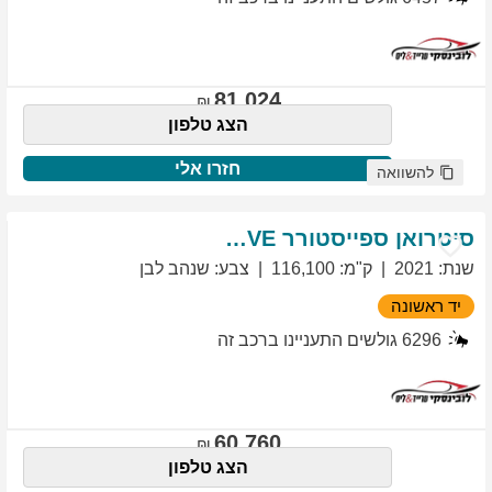
81,024
הצג טלפון
חזרו אלי
להשוואה
סיטרואן
ספייסטורר
EXCLUSIVE
שנת
:
2021
ק"מ
:
116,100
צבע
:
שנהב לבן
יד ראשונה
6296
גולשים התעניינו ברכב זה
60,760
הצג טלפון