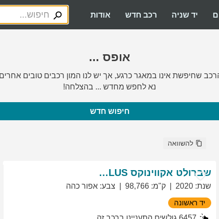
ם
יד שניה
רכב חדש
אודות
אופס ...
רכב שחיפשת אינו במאגר כרגע, אך יש לנו המון רכבים טובים אחרים.
נא לחפש מחדש ... בהצלחה!
חיפוש חדש
להשוואה
שברולט
אקווינוקס
LT PLUS
שנת
:
2020
ק"מ
:
98,766
צבע
:
אפור כהה
יד ראשונה
6457
גולשים התעניינו ברכב זה