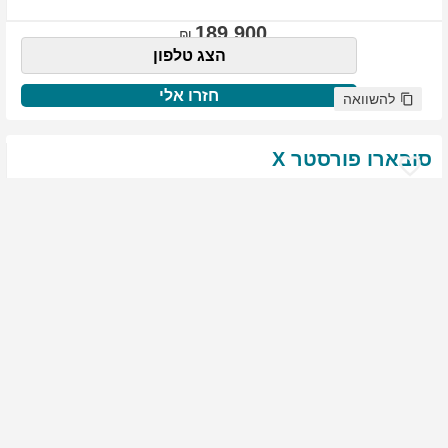
189,900
הצג טלפון
חזרו אלי
להשוואה
סובארו
פורסטר
X
שנת
:
2021
ק"מ
:
76,522
צבע
:
שנהב לבן
יד ראשונה
1987
גולשים התעניינו ברכב זה
144,900
הצג טלפון
חזרו אלי
להשוואה