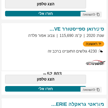
הצג טלפון
חזרו אלי
להשוואה
סיטרואן
ספייסטורר
EXCLUSIVE
שנת
:
2020
ק"מ
:
115,690
צבע
:
אפור פלדה
יד ראשונה
4230
גולשים התעניינו ברכב זה
52,803
הצג טלפון
חזרו אלי
להשוואה
מזראטי
גראקלה
PRIMASERIE