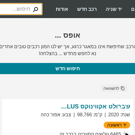
ם
יד שניה
רכב חדש
אודות
אופס ...
רכב שחיפשת אינו במאגר כרגע, אך יש לנו המון רכבים טובים אחרים.
נא לחפש מחדש ... בהצלחה!
חיפוש חדש
להשוואה
שברולט
אקווינוקס
LT PLUS
שנת
:
2020
ק"מ
:
98,766
צבע
:
אפור כהה
יד ראשונה
6465
גולשים התעניינו ברכב זה