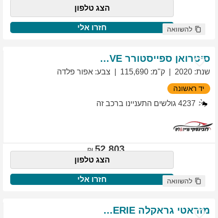
הצג טלפון
חזרו אלי
להשוואה
סיטרואן
ספייסטורר
EXCLUSIVE
שנת
:
2020
ק"מ
:
115,690
צבע
:
אפור פלדה
יד ראשונה
4237
גולשים התעניינו ברכב זה
52,803
הצג טלפון
חזרו אלי
להשוואה
מזראטי
גראקלה
PRIMASERIE