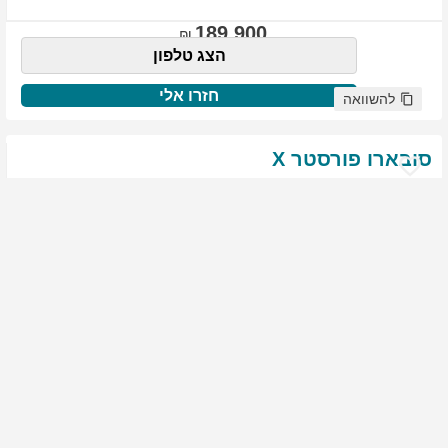
189,900
הצג טלפון
חזרו אלי
להשוואה
סובארו
פורסטר
X
שנת
:
2021
ק"מ
:
76,522
צבע
:
שנהב לבן
יד ראשונה
1999
גולשים התעניינו ברכב זה
144,900
הצג טלפון
חזרו אלי
להשוואה