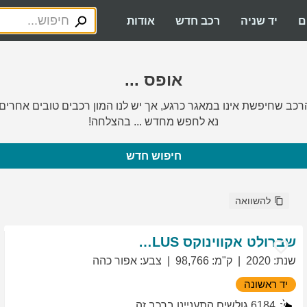
ם
יד שניה
רכב חדש
אודות
אופס ...
רכב שחיפשת אינו במאגר כרגע, אך יש לנו המון רכבים טובים אחרים.
נא לחפש מחדש ... בהצלחה!
חיפוש חדש
להשוואה
שברולט
אקווינוקס
LT PLUS
שנת
:
2020
ק"מ
:
98,766
צבע
:
אפור כהה
יד ראשונה
6184
גולשים התעניינו ברכב זה