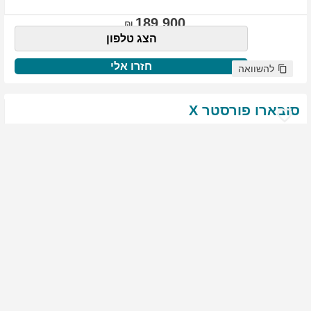
189,900
הצג טלפון
חזרו אלי
להשוואה
סובארו
פורסטר
X
שנת
:
2021
ק"מ
:
76,522
צבע
:
שנהב לבן
יד ראשונה
1817
גולשים התעניינו ברכב זה
144,900
הצג טלפון
חזרו אלי
להשוואה