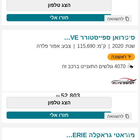
הצג טלפון
חזרו אלי
להשוואה
סיטרואן
ספייסטורר
EXCLUSIVE
שנת
:
2020
ק"מ
:
115,690
צבע
:
אפור פלדה
יד ראשונה
4070
גולשים התעניינו ברכב זה
52,803
הצג טלפון
חזרו אלי
להשוואה
מזראטי
גראקלה
PRIMASERIE