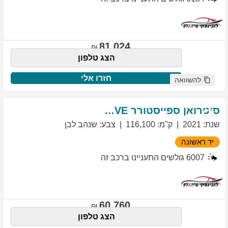
81,024
הצג טלפון
חזרו אלי
להשוואה
סיטרואן
ספייסטורר
EXCLUSIVE
שנת
:
2021
ק"מ
:
116,100
צבע
:
שנהב לבן
יד ראשונה
6007
גולשים התעניינו ברכב זה
60,760
הצג טלפון