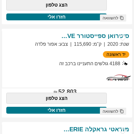
הצג טלפון
חזרו אלי
להשוואה
סיטרואן
ספייסטורר
EXCLUSIVE
שנת
:
2020
ק"מ
:
115,690
צבע
:
אפור פלדה
יד ראשונה
4188
גולשים התעניינו ברכב זה
52,803
הצג טלפון
חזרו אלי
להשוואה
מזראטי
גראקלה
PRIMASERIE