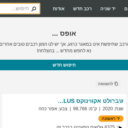
ם
יד שניה
רכב חדש
אודות
אופס ...
רכב שחיפשת אינו במאגר כרגע, אך יש לנו המון רכבים טובים אחרים.
נא לחפש מחדש ... בהצלחה!
חיפוש חדש
להשוואה
שברולט
אקווינוקס
LT PLUS
שנת
:
2020
ק"מ
:
98,766
צבע
:
אפור כהה
יד ראשונה
6375
גולשים התעניינו ברכב זה