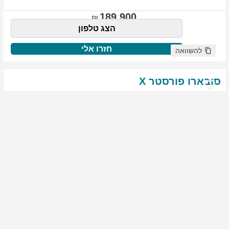
189,900
הצג טלפון
חזרו אלי
להשוואה
סובארו
פורסטר
X
שנת
:
2021
ק"מ
:
76,522
צבע
:
שנהב לבן
יד ראשונה
1939
גולשים התעניינו ברכב זה
144,900
הצג טלפון
חזרו אלי
להשוואה