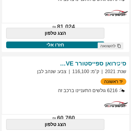
81,024
הצג טלפון
חזרו אלי
להשוואה
סיטרואן
ספייסטורר
EXCLUSIVE
שנת
:
2021
ק"מ
:
116,100
צבע
:
שנהב לבן
יד ראשונה
6216
גולשים התעניינו ברכב זה
60,760
הצג טלפון