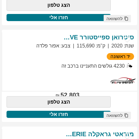
הצג טלפון
חזרו אלי
להשוואה
סיטרואן
ספייסטורר
EXCLUSIVE
שנת
:
2020
ק"מ
:
115,690
צבע
:
אפור פלדה
יד ראשונה
4230
גולשים התעניינו ברכב זה
52,803
הצג טלפון
חזרו אלי
להשוואה
מזראטי
גראקלה
PRIMASERIE