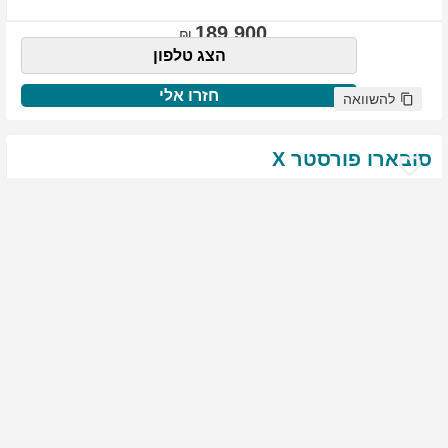
189,900
הצג טלפון
חזרו אלי
להשוואה
סובארו
פורסטר
X
שנת
:
2021
ק"מ
:
76,522
צבע
:
שנהב לבן
יד ראשונה
1987
גולשים התעניינו ברכב זה
144,900
הצג טלפון
חזרו אלי
להשוואה