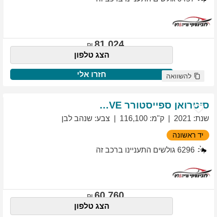
81,024
הצג טלפון
חזרו אלי
להשוואה
סיטרואן
ספייסטורר
EXCLUSIVE
שנת
:
2021
ק"מ
:
116,100
צבע
:
שנהב לבן
יד ראשונה
6296
גולשים התעניינו ברכב זה
60,760
הצג טלפון