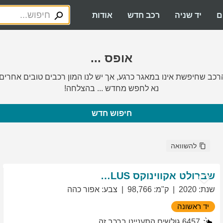
ם
יד שניה
רכב חדש
אודות
אופס ...
רכב שחיפשת אינו במאגר כרגע, אך יש לנו המון רכבים טובים אחרים.
נא לחפש מחדש ... בהצלחה!
חיפוש חדש
להשוואה
שברולט
אקווינוקס
LT PLUS
שנת
:
2020
ק"מ
:
98,766
צבע
:
אפור כהה
יד ראשונה
6457
גולשים התעניינו ברכב זה