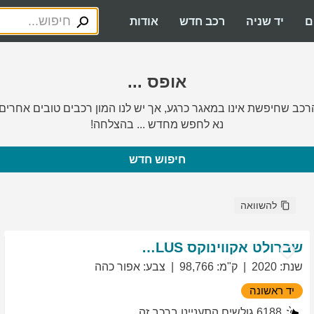
ם
יד שניה
רכב חדש
אודות
אופס ...
רכב שחיפשת אינו במאגר כרגע, אך יש לנו המון רכבים טובים אחרים.
נא לחפש מחדש ... בהצלחה!
חיפוש חדש
להשוואה
שברולט
אקווינוקס
LT PLUS
שנת
:
2020
ק"מ
:
98,766
צבע
:
אפור כהה
יד ראשונה
6188
גולשים התעניינו ברכב זה