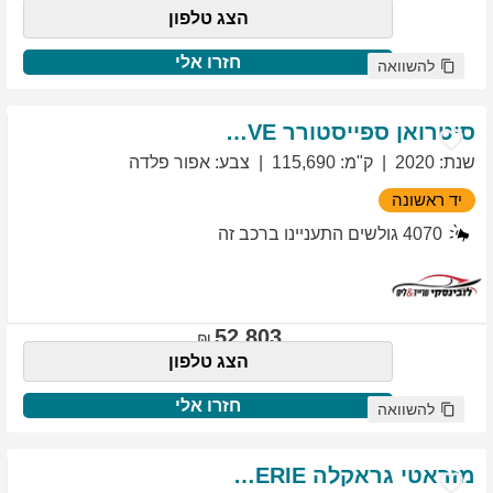
הצג טלפון
חזרו אלי
להשוואה
סיטרואן
ספייסטורר
EXCLUSIVE
שנת
:
2020
ק"מ
:
115,690
צבע
:
אפור פלדה
יד ראשונה
4070
גולשים התעניינו ברכב זה
52,803
הצג טלפון
חזרו אלי
להשוואה
מזראטי
גראקלה
PRIMASERIE