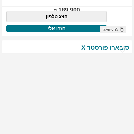
189,900
הצג טלפון
חזרו אלי
להשוואה
סובארו
פורסטר
X
שנת
:
2021
ק"מ
:
76,522
צבע
:
שנהב לבן
יד ראשונה
1817
גולשים התעניינו ברכב זה
144,900
הצג טלפון
חזרו אלי
להשוואה