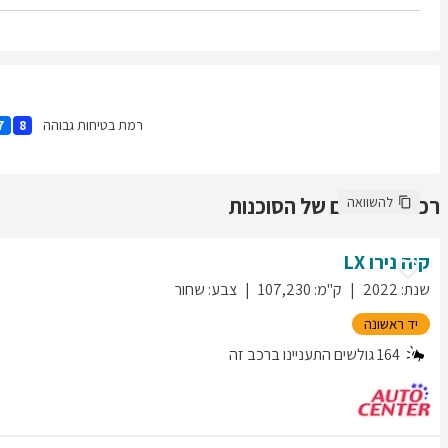
רמת בטיחות גבוהה
7
8
רכבים נוספים של הסוכנות
להשוואה
קיה
נירו
LX
שנת
:
2022
ק"מ
:
107,230
צבע
:
שחור
יד ראשונה
164
גולשים התעניינו ברכב זה