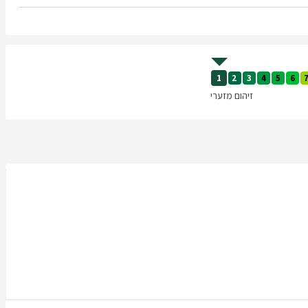
1
2
3
4
5
6
זיהום מזערי