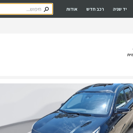
יד שניה
רכב חדש
אודות
ית