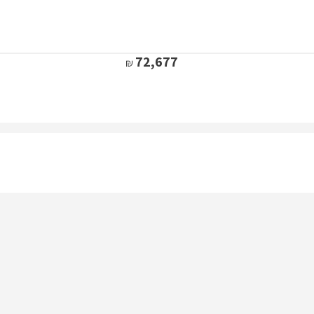
72,677
79,850