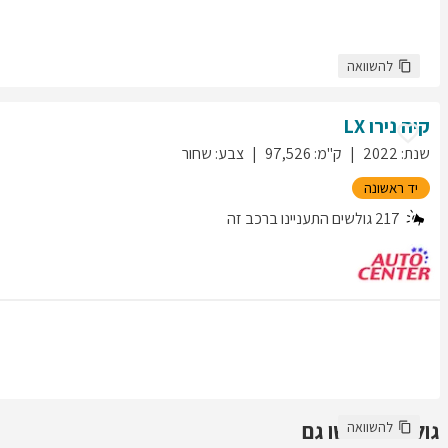
להשוואה
קיה
נירו
LX
שנת
:
2022
ק"מ
:
97,526
צבע
:
שחור
יד ראשונה
217
גולשים התעניינו ברכב זה
גולשים חיפשו גם
להשוואה