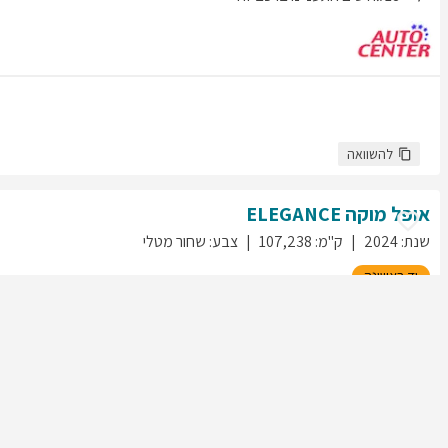
להשוואה
אופל
מוקה
ELEGANCE
שנת
:
2024
ק"מ
:
107,238
צבע
:
שחור מטלי
יד ראשונה
268
גולשים התעניינו ברכב זה