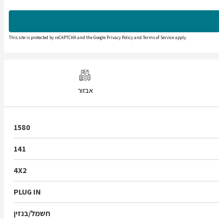
This site is protected by reCAPTCHA and the Google
Privacy Policy
and
Terms of Service
apply.
אבזור
1580
141
4X2
PLUG IN
חשמל/בנזין